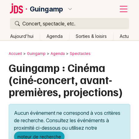
Guingamp
Concert, spectacle, etc.
Quoi ?
Fermer
Aujourd'hui
Agenda
Sorties & loisirs
Actu
Où ?
Retour
Publier un événement
Accueil
Guingamp
Agenda
Spectacles
Guingamp et alentours
Côtes d'Armor (22)
Bretagne
Guingamp : Cinéma
Bordeaux
Partout
Près de moi
Changer de lieu
(ciné-concert, avant-
Colmar
Quand ?
Effacer les dates
premières, projections)
Lille
Grands événements
Aujourd'hui
Demain
Ce week-end
Autre
Lyon
Activité & Expérience
Aucun événement ne correspond à vos critères
Marseille
de recherche. Consultez les événéments à
Manifestations
proximité ci-dessous ou utilisez notre
Mulhouse
Foires & salons
moteur de recherche