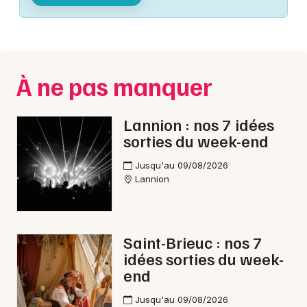
Montpellier
Spectacles
Nantes
Concerts
Nice
À ne pas manquer
Paris
Sports
Strasbourg
Lannion : nos 7 idées
Soirées
sorties du week-end
Toulouse
Sorties famille
Jusqu'au 09/08/2026
Toutes les villes
Lannion
Expos
Sorties & loisirs
Saint-Brieuc : nos 7
idées sorties du week-
Cinéma dans les Côtes d'Armor
end
Cinéma en Bretagne
Jusqu'au 09/08/2026