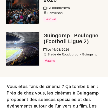
Choisir mes départements
22 - Côtes d'Armor
Le 08/08/2026
Penvénan
Festival
Mon email
Guingamp - Boulogne
Je m'abonne
(Football Ligue 2)
Le 14/08/2026
Stade de Roudourou - Guingamp
Matchs
Vous êtes fans de cinéma ? Ça tombe bien !
Près de chez vous, les cinémas à
Guingamp
proposent des séances spéciales et des
événements autour de l’univers du film. Les