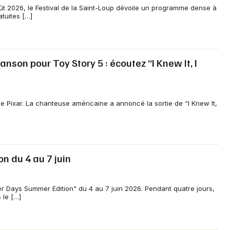
t 2026, le Festival de la Saint-Loup dévoile un programme dense à
tuites […]
nson pour Toy Story 5 : écoutez “I Knew It, I
 de Pixar. La chanteuse américaine a annoncé la sortie de “I Knew It,
n du 4 au 7 juin
er Days Summer Edition" du 4 au 7 juin 2026. Pendant quatre jours,
 le […]