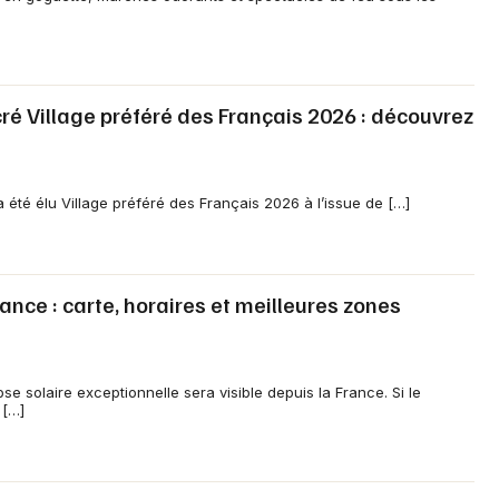
Newsletter des sorties
 Village préféré des Français 2026 : découvrez
Artistes en tournée
Actus à Guingamp
 été élu Village préféré des Français 2026 à l’issue de […]
Magazine à Guingamp
rance : carte, horaires et meilleures zones
se solaire exceptionnelle sera visible depuis la France. Si le
 […]