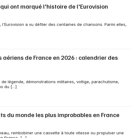
ui ont marqué l'histoire de l'Eurovision
 l'Eurovision a vu défiler des centaines de chansons. Parmi elles,
 aériens de France en 2026 : calendrier des
s de légende, démonstrations militaires, voltige, parachutisme,
ns du […]
ats du monde les plus improbables en France
neau, rembobiner une cassette à toute vitesse ou propulser une
 en France, […]