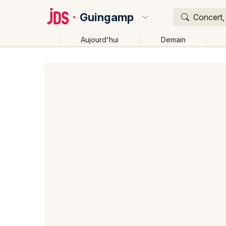
Guingamp
Concert, 
Aujourd'hui
Demain
Quoi ?
Où ?
Guingamp et alentours
Côtes d'Armor (22)
Breta
Changer de lieu