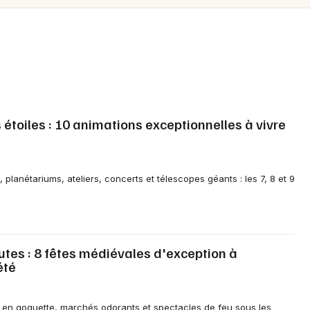
Spectacles
Mulhouse
Concerts
Montpellier
Nantes
Sports
Nice
Soirées
Paris
 étoiles : 10 animations exceptionnelles à vivre
Sorties famille
Strasbourg
Expos
Toulouse
 planétariums, ateliers, concerts et télescopes géants : les 7, 8 et 9
Sorties & loisirs
Toutes les villes
Actualités dans les Côtes d'Armor
utes : 8 fêtes médiévales d'exception à
été
Actualités en Bretagne
 en goguette, marchés odorants et spectacles de feu sous les