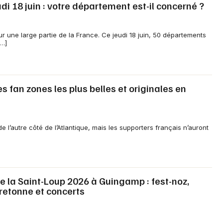
Choisir mes départements
udi 18 juin : votre département est-il concerné ?
22 - Côtes d'Armor
ur une large partie de la France. Ce jeudi 18 juin, 50 départements
[…]
Mon email
Je m'abonne
 fan zones les plus belles et originales en
l’autre côté de l’Atlantique, mais les supporters français n’auront
 la Saint-Loup 2026 à Guingamp : fest-noz,
etonne et concerts