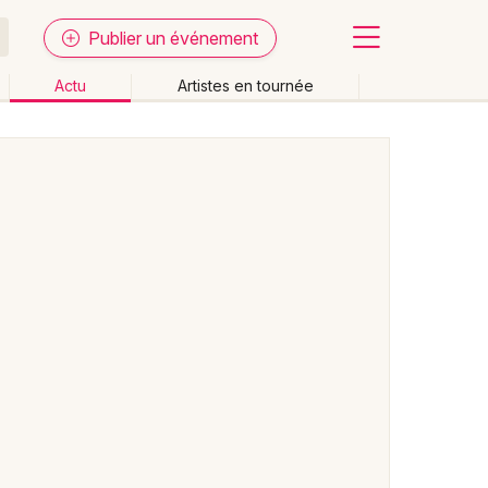
Publier un événement
Actu
Artistes en tournée
Fermer
Effacer les dates
week-end
Autre