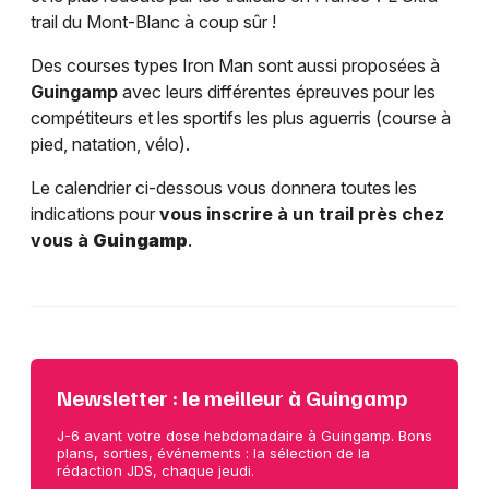
trail du Mont-Blanc à coup sûr !
Des courses types Iron Man sont aussi proposées à
Guingamp
avec leurs différentes épreuves pour les
compétiteurs et les sportifs les plus aguerris (course à
pied, natation, vélo).
Le calendrier ci-dessous vous donnera toutes les
indications pour
vous inscrire à un trail près chez
vous à
Guingamp
.
Newsletter : le meilleur à Guingamp
J-6 avant votre dose hebdomadaire à Guingamp. Bons
plans, sorties, événements : la sélection de la
rédaction JDS, chaque jeudi.