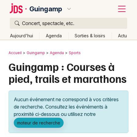
Guingamp
Concert, spectacle, etc.
Quoi ?
Fermer
Aujourd'hui
Agenda
Sorties & loisirs
Actu
Où ?
Retour
Publier un événement
Accueil
Guingamp
Agenda
Sports
Guingamp et alentours
Côtes d'Armor (22)
Bretagne
Guingamp : Courses à
Bordeaux
Partout
Près de moi
Changer de lieu
pied, trails et marathons
Colmar
Quand ?
Effacer les dates
Lille
Grands événements
Aujourd'hui
Demain
Ce week-end
Autre
Aucun événement ne correspond à vos critères
Lyon
Activité & Expérience
de recherche. Consultez les événéments à
proximité ci-dessous ou utilisez notre
Marseille
Manifestations
moteur de recherche
Mulhouse
Foires & salons