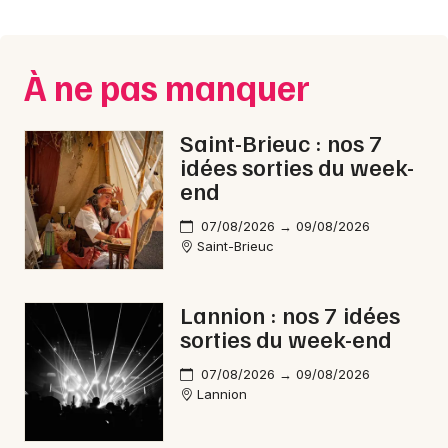
Montpellier
Spectacles
Nantes
À ne pas manquer
Concerts
Nice
Paris
Sports
Saint-Brieuc : nos 7
idées sorties du week-
Strasbourg
Soirées
end
Toulouse
07/08/2026 → 09/08/2026
Sorties famille
Saint-Brieuc
Toutes les villes
Expos
Lannion : nos 7 idées
Sorties & loisirs
sorties du week-end
Courses dans les Côtes d'Armor
07/08/2026 → 09/08/2026
Lannion
Courses en Bretagne