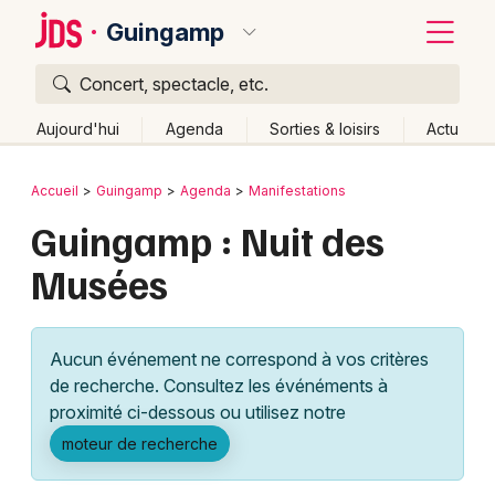
Guingamp
Concert, spectacle, etc.
Quoi ?
Fermer
Aujourd'hui
Agenda
Sorties & loisirs
Actu
Où ?
Retour
Publier un événement
Accueil
Guingamp
Agenda
Manifestations
Guingamp et alentours
Côtes d'Armor (22)
Bretagne
Guingamp : Nuit des
Bordeaux
Partout
Près de moi
Changer de lieu
Musées
Colmar
Quand ?
Effacer les dates
Lille
Grands événements
Aujourd'hui
Demain
Ce week-end
Autre
Aucun événement ne correspond à vos critères
Lyon
Activité & Expérience
de recherche. Consultez les événéments à
proximité ci-dessous ou utilisez notre
Marseille
Manifestations
moteur de recherche
Mulhouse
Foires & salons