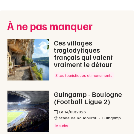
Montpellier
Spectacles
Nantes
À ne pas manquer
Concerts
Nice
Paris
Sports
Ces villages
troglodytiques
Strasbourg
Soirées
français qui valent
vraiment le détour
Toulouse
Sorties famille
Toutes les villes
Sites touristiques et monuments
Expos
Guingamp - Boulogne
Sorties & loisirs
(Football Ligue 2)
Nuit des Musées dans les Côtes d'Armor
Le 14/08/2026
Stade de Roudourou - Guingamp
Matchs
Nuit des Musées en Bretagne