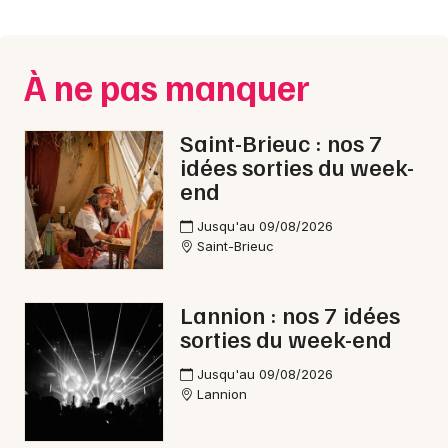
Montpellier
Spectacles
Nantes
À ne pas manquer
Concerts
Nice
Paris
Sports
Saint-Brieuc : nos 7
idées sorties du week-
Strasbourg
Soirées
end
Toulouse
Jusqu'au 09/08/2026
Sorties famille
Saint-Brieuc
Toutes les villes
Expos
Lannion : nos 7 idées
Sorties & loisirs
sorties du week-end
Aquatique nautique dans les Côtes d'Armor
Jusqu'au 09/08/2026
Lannion
Aquatique nautique en Bretagne