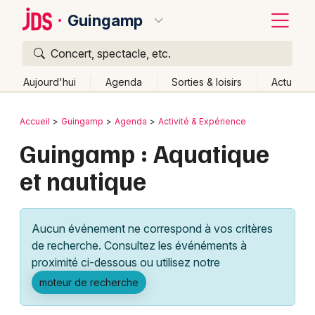
Guingamp
Concert, spectacle, etc.
Quoi ?
Fermer
Aujourd'hui
Agenda
Sorties & loisirs
Actu
Où ?
Retour
Publier un événement
Accueil
Guingamp
Agenda
Activité & Expérience
Guingamp et alentours
Côtes d'Armor (22)
Bretagne
Guingamp : Aquatique
Bordeaux
Partout
Près de moi
Changer de lieu
et nautique
Colmar
Quand ?
Effacer les dates
Lille
Grands événements
Aujourd'hui
Demain
Ce week-end
Autre
Aucun événement ne correspond à vos critères
Lyon
Activité & Expérience
de recherche. Consultez les événéments à
proximité ci-dessous ou utilisez notre
Marseille
Manifestations
moteur de recherche
Mulhouse
Foires & salons