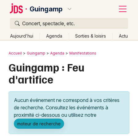
Guingamp
Concert, spectacle, etc.
Quoi ?
Fermer
Aujourd'hui
Agenda
Sorties & loisirs
Actu
Où ?
Retour
Publier un événement
Accueil
Guingamp
Agenda
Manifestations
Guingamp et alentours
Côtes d'Armor (22)
Bretagne
Guingamp : Feu
Bordeaux
Partout
Près de moi
Changer de lieu
d'artifice
Colmar
Quand ?
Effacer les dates
Lille
Grands événements
Aujourd'hui
Demain
Ce week-end
Autre
Aucun événement ne correspond à vos critères
Lyon
Activité & Expérience
de recherche. Consultez les événéments à
proximité ci-dessous ou utilisez notre
Marseille
Manifestations
moteur de recherche
Mulhouse
Foires & salons