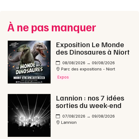
Montpellier
Spectacles
Nantes
À ne pas manquer
Concerts
Nice
Paris
Sports
Exposition Le Monde
des Dinosaures à Niort
Strasbourg
Soirées
08/08/2026 → 09/08/2026
Toulouse
Parc des expositions - Niort
Sorties famille
Expos
Toutes les villes
Expos
Lannion : nos 7 idées
Sorties & loisirs
sorties du week-end
Feu d'artifice dans les Côtes d'Armor
07/08/2026 → 09/08/2026
Lannion
Feu d'artifice en Bretagne