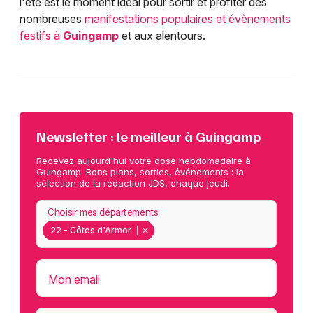
l'été est le moment idéal pour sortir et profiter des
nombreuses
manifestations populaires et évènements
festifs à
Guingamp
et aux alentours.
Newsletter : le meilleur à Guingamp
Recevez aujourd'hui votre dose hebdomadaire à
Guingamp. Bons plans, sorties, événements : la
sélection de la rédaction JDS, chaque jeudi.
Choisir mes départements
22 - Côtes d'Armor
Mon email