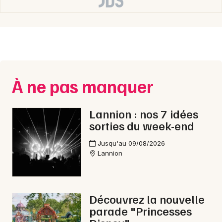
Choisir mes départements
22 - Côtes d'Armor
Mon email
À ne pas manquer
Je m'abonne
Lannion : nos 7 idées
sorties du week-end
Jusqu'au 09/08/2026
Lannion
Découvrez la nouvelle
parade "Princesses