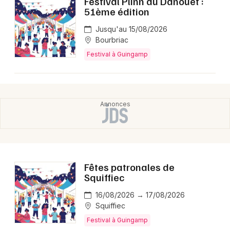
Festival Plinn du Danouët :
Montpellier
51ème édition
Spectacles
Nantes
Jusqu'au 15/08/2026
Bourbriac
Concerts
Nice
Festival à Guingamp
Paris
Sports
Strasbourg
Soirées
Toulouse
Sorties famille
Toutes les villes
Expos
Fêtes patronales de
Sorties & loisirs
Squiffiec
Festival dans les Côtes d'Armor
16/08/2026 → 17/08/2026
Squiffiec
Festival en Bretagne
Festival à Guingamp