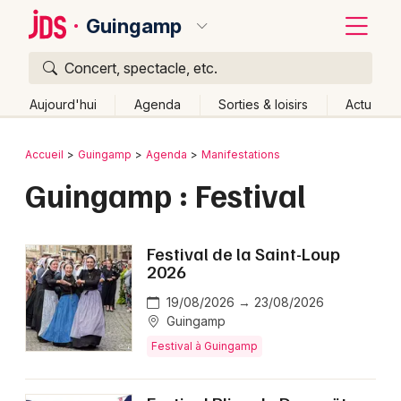
Guingamp
Concert, spectacle, etc.
Quoi ?
Fermer
Aujourd'hui
Agenda
Sorties & loisirs
Actu
Où ?
Retour
Publier un événement
Accueil
Guingamp
Agenda
Manifestations
Guingamp et alentours
Côtes d'Armor (22)
Bretagne
Guingamp : Festival
Bordeaux
Partout
Près de moi
Changer de lieu
Colmar
Quand ?
Effacer les dates
Festival de la Saint-Loup
Lille
Grands événements
2026
Aujourd'hui
Demain
Ce week-end
Autre
Lyon
19/08/2026 → 23/08/2026
Activité & Expérience
Guingamp
Marseille
Festival à Guingamp
Manifestations
Mulhouse
Foires & salons