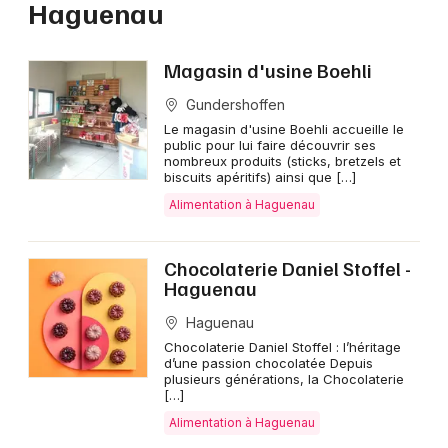
Haguenau
Alimentation dans le Grand Est
Magasin d'usine Boehli
Gundershoffen
Le magasin d'usine Boehli accueille le
Jeux concours
public pour lui faire découvrir ses
nombreux produits (sticks, bretzels et
biscuits apéritifs) ainsi que […]
Newsletter des sorties
Alimentation à Haguenau
Artistes en tournée
Chocolaterie Daniel Stoffel -
Haguenau
Actus à Haguenau
Haguenau
Magazine à Haguenau
Chocolaterie Daniel Stoffel : l’héritage
d’une passion chocolatée Depuis
plusieurs générations, la Chocolaterie
Actus tourisme & loisirs
[…]
Alimentation à Haguenau
Restaurants