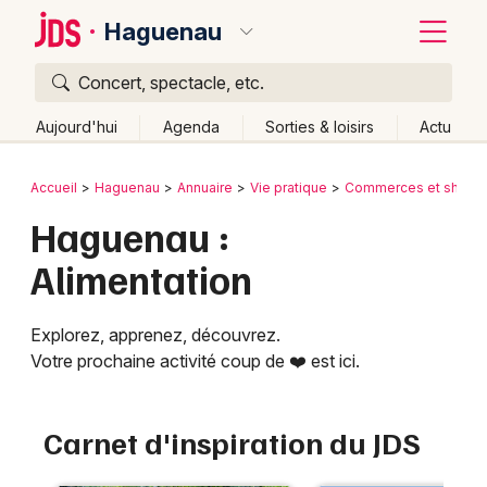
Haguenau
Concert, spectacle, etc.
Quoi ?
Fermer
Aujourd'hui
Agenda
Sorties & loisirs
Actu
Où ?
Retour
Publier un événement
Accueil
Haguenau
Annuaire
Vie pratique
Commerces et shopp
Haguenau et alentours
Bas-Rhin (67)
Alsace
Haguenau :
Bordeaux
Partout
Près de moi
Changer de lieu
Alimentation
Colmar
Quand ?
Effacer les dates
Lille
Grands événements
Aujourd'hui
Demain
Ce week-end
Autre
Explorez, apprenez, découvrez.
Votre prochaine activité coup de ❤️ est ici.
Lyon
Activité & Expérience
Marseille
Manifestations
Carnet d'inspiration du JDS
Mulhouse
Foires & salons