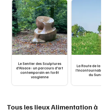
Montpellier
Spectacles
Nantes
Concerts
Nice
Paris
Sports
Strasbourg
Soirées
Toulouse
Sorties famille
Toutes les villes
Le Sentier des Sculptures
 de
La Route de la Carpe 
d'Alsace : un parcours d'art
Expos
ne
l’incontournable g
contemporain en forêt
du Sundgau
vosgienne
Sorties & loisirs
Alimentation dans le Bas-Rhin
Tous les lieux Alimentation à
Alimentation en Alsace