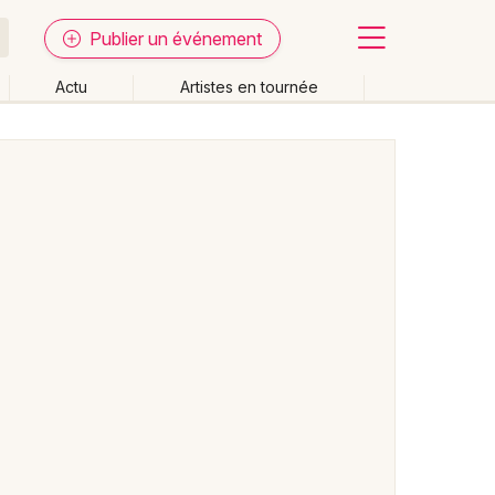
Publier un événement
Actu
Artistes en tournée
Fermer
Effacer les dates
week-end
Autre