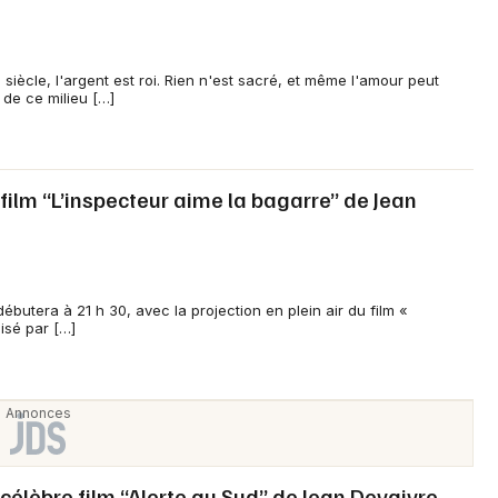
siècle, l'argent est roi. Rien n'est sacré, et même l'amour peut
t de ce milieu […]
 film “L’inspecteur aime la bagarre” de Jean
ébutera à 21 h 30, avec la projection en plein air du film «
lisé par […]
u célèbre film “Alerte au Sud” de Jean Devaivre