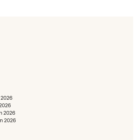
Choisir mes départements
85 - Vendée
Mon email
Je m'abonne
n 2026
 2026
in 2026
in 2026