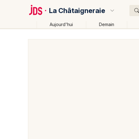
La Châtaigneraie
Aujourd'hui
Demain
Quoi ?
Où ?
La Châtaigneraie et alentours
Vendée (85)
Pays 
Près de moi
Changer de lieu