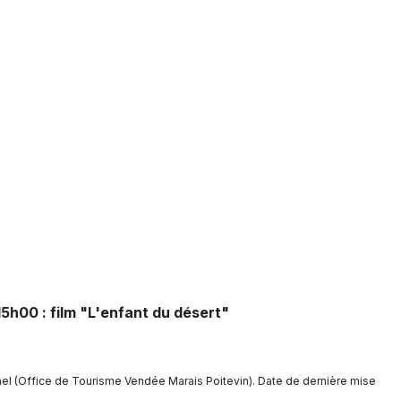
Newsletter des sorties
Artistes en tournée
Actus à La Châtaigneraie
Magazine à La Châtaigneraie
15h00 : film "L'enfant du désert"
nel (Office de Tourisme Vendée Marais Poitevin). Date de dernière mise