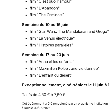
film "C'est quoi l'amour"
film "L'Abandon"
film "The Criminals"
Semaine du 10 au 16 juin
film "Star Wars: The Mandalorian and Grogu"
film "La Vénus électrique"
film "Histoires parallèles"
Semaine du 17 au 23 juin
film "Anna et les enfants"
film "Maximilien Kolbe : une vie donnée"
film "L'enfant du désert"
Exceptionnellement, ciné-séniors le 11 juin à 
Tarifs de 4,50 € à 7,60 €
Cet événement a été renseigné par un organisme institution
à jour le 30/05/2026.