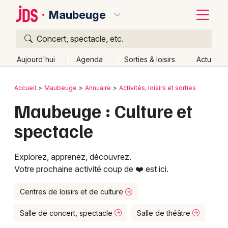
Maubeuge
Concert, spectacle, etc.
Quoi ?
Fermer
Aujourd'hui
Agenda
Sorties & loisirs
Actu
Où ?
Retour
Publier un événement
Accueil
Maubeuge
Annuaire
Activités, loisirs et sorties
Maubeuge et alentours
Nord (59)
Maubeuge : Culture et
Bordeaux
Nord-Pas-de-Calais
Partout
Près de moi
spectacle
Changer de lieu
Colmar
Quand ?
Effacer les dates
Lille
Grands événements
Explorez, apprenez, découvrez.
Aujourd'hui
Demain
Ce week-end
Autre
Votre prochaine activité coup de ❤️ est ici.
Lyon
Activité & Expérience
Marseille
Centres de loisirs et de culture
Manifestations
Mulhouse
Salle de concert, spectacle
Salle de théâtre
Foires & salons