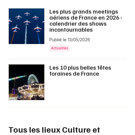
Montpellier
Les plus grands meetings
Spectacles
Nantes
aériens de France en 2026 :
calendrier des shows
Concerts
Nice
incontournables
Paris
Publié le 13/05/2026
Sports
Actualités
Strasbourg
Soirées
Toulouse
Les 10 plus belles fêtes
Sorties famille
foraines de France
Toutes les villes
Expos
Sorties & loisirs
Culture et spectacle dans le Nord
Tous les lieux Culture et
Culture et spectacle en Nord-Pas-de-Calais