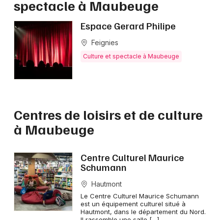
spectacle à Maubeuge
Culture et spectacle dans les Hauts-de-France
Espace Gerard Philipe
Feignies
Culture et spectacle à Maubeuge
Newsletter des sorties
Artistes en tournée
Centres de loisirs et de culture
Actus à Maubeuge
à Maubeuge
Magazine à Maubeuge
Centre Culturel Maurice
Schumann
Hautmont
Le Centre Culturel Maurice Schumann
est un équipement culturel situé à
Hautmont, dans le département du Nord.
Il rassemble une salle […]