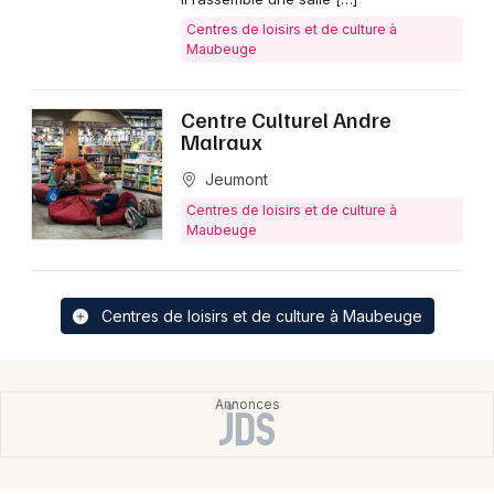
Centres de loisirs et de culture à
Maubeuge
Choisir mes départements
59 - Nord
Centre Culturel Andre
Malraux
Mon email
Jeumont
Centres de loisirs et de culture à
Je m'abonne
Maubeuge
Centres de loisirs et de culture à Maubeuge