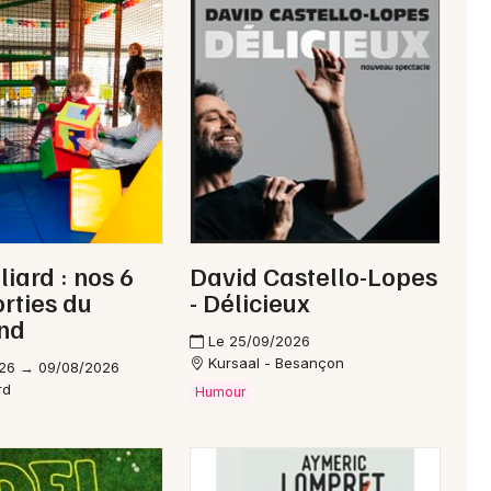
Newsletter des sorties
Artistes en tournée
Actus à Morteau
iard : nos 6
David Castello-Lopes
Magazine à Morteau
orties du
- Délicieux
nd
Le 25/09/2026
Kursaal - Besançon
26 → 09/08/2026
rd
Humour