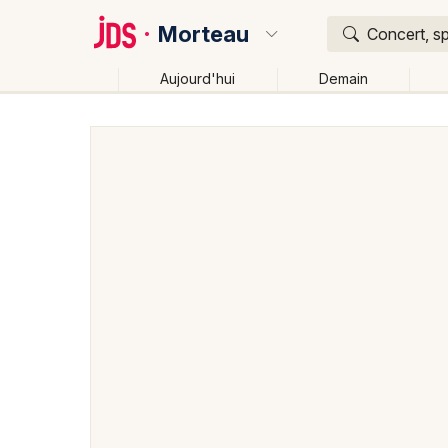
Morteau
Concert, sp
Aujourd'hui
Demain
Quoi ?
Où ?
Morteau et alentours
Doubs (25)
Franche-Comté
Changer de lieu