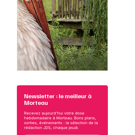
Newsletter : le meilleur à
Morteau
Recevez aujourd'hui votre dose
hebdomadaire à Morteau. Bons plans,
sorties, événements : la sélection de la
rédaction JDS, chaque jeudi.