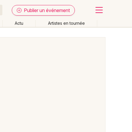
Publier un événement
Actu
Artistes en tournée
Fermer
Effacer les dates
week-end
Autre