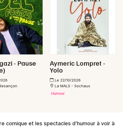
Choisir mes départements
25 - Doubs
Mon email
Je m'abonne
gazi - Pause
Aymeric Lompret -
e)
Yolo
2026
Le 22/10/2026
 Besançon
La MALS - Sochaux
Humour
re comique et les spectacles d’humour à voir à