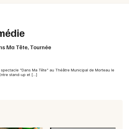
Spectacles
Mulhouse
Concerts
Montpellier
Nantes
Sports
médie
Nice
Soirées
ans Ma Tête, Tournée
Paris
Sorties famille
Strasbourg
Expos
 spectacle "Dans Ma Tête" au Théâtre Municipal de Morteau le
Toulouse
ntre stand-up et […]
Sorties & loisirs
Toutes les villes
Humour dans le Doubs
Humour en Franche-Comté
Humour en Bourgogne-Franche-Comté