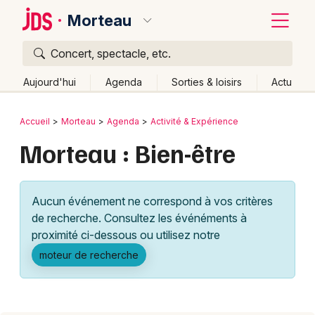
Morteau
Concert, spectacle, etc.
Quoi ?
Fermer
Aujourd'hui
Agenda
Sorties & loisirs
Actu
Où ?
Retour
Publier un événement
Accueil
Morteau
Agenda
Activité & Expérience
Morteau et alentours
Doubs (25)
Franche-Comté
Morteau : Bien-être
Bordeaux
Partout
Près de moi
Changer de lieu
Colmar
Quand ?
Effacer les dates
Aucun événement ne correspond à vos critères
Lille
Grands événements
Aujourd'hui
Demain
Ce week-end
Autre
de recherche. Consultez les événéments à
Lyon
proximité ci-dessous ou utilisez notre
Activité & Expérience
moteur de recherche
Marseille
Manifestations
Mulhouse
Foires & salons