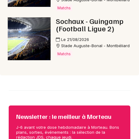
Matchs
Choisir mes départements
Sochaux - Guingamp
25 - Doubs
(Football Ligue 2)
Le 21/08/2026
Stade Auguste-Bonal - Montbéliard
Mon email
Matchs
Je m'abonne
Newsletter : le meilleur à Morteau
J-6 avant votre dose hebdomadaire à Morteau. Bons
plans, sorties, événements : la sélection de la
rédaction JDS, chaque jeudi.