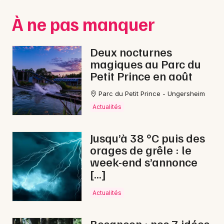
Montpellier
À ne pas manquer
Spectacles
Nantes
Concerts
Nice
Deux nocturnes
magiques au Parc du
Paris
Sports
Petit Prince en août
Strasbourg
Soirées
Parc du Petit Prince - Ungersheim
Toulouse
Actualités
Sorties famille
Toutes les villes
Jusqu’à 38 °C puis des
Expos
orages de grêle : le
week-end s’annonce
Sorties & loisirs
[…]
Bien-être dans le Doubs
Actualités
Bien-être en Franche-Comté
Besançon : nos 7 idées