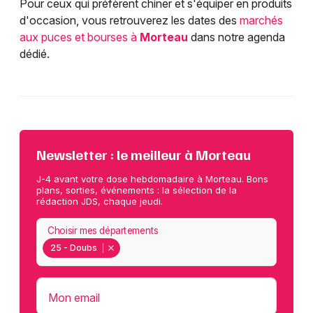
Pour ceux qui préfèrent chiner et s'équiper en produits
d'occasion, vous retrouverez les dates des
marchés
aux puces et bourses à
Morteau
dans notre agenda
dédié.
Newsletter : le meilleur à Morteau
J-4 avant votre dose hebdomadaire à Morteau. Bons
plans, sorties, événements : la sélection de la
rédaction JDS, chaque jeudi.
Choisir mes départements
25 - Doubs
Mon email