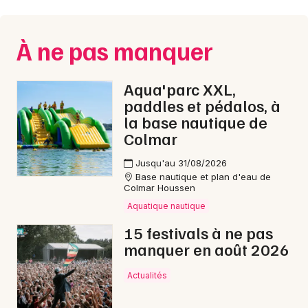
Montpellier
Spectacles
Nantes
À ne pas manquer
Concerts
Nice
Aqua'parc XXL,
Paris
Sports
paddles et pédalos, à
la base nautique de
Strasbourg
Soirées
Colmar
Toulouse
Sorties famille
Jusqu'au 31/08/2026
Toutes les villes
Base nautique et plan d'eau de
Colmar Houssen
Expos
Aquatique nautique
Sorties & loisirs
15 festivals à ne pas
manquer en août 2026
Marchés dans le Doubs
Actualités
Marchés en Franche-Comté