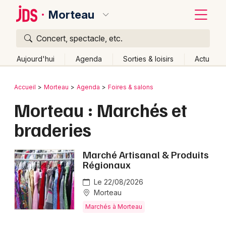
Morteau
Concert, spectacle, etc.
Quoi ?
Fermer
Aujourd'hui
Agenda
Sorties & loisirs
Actu
Où ?
Retour
Publier un événement
Accueil
Morteau
Agenda
Foires & salons
Morteau et alentours
Doubs (25)
Franche-Comté
Morteau : Marchés et
Bordeaux
Partout
Près de moi
Changer de lieu
braderies
Colmar
Quand ?
Effacer les dates
Lille
Grands événements
Aujourd'hui
Demain
Ce week-end
Autre
Marché Artisanal & Produits
Régionaux
Lyon
Activité & Expérience
Le 22/08/2026
Marseille
Morteau
Manifestations
Marchés à Morteau
Mulhouse
Foires & salons