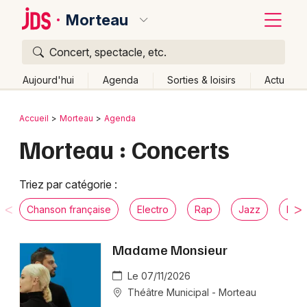
Morteau
Concert, spectacle, etc.
Quoi ?
Fermer
Aujourd'hui
Agenda
Sorties & loisirs
Actu
Où ?
Retour
Publier un événement
Accueil
Morteau
Agenda
Morteau et alentours
Doubs (25)
Franche-Comté
Morteau : Concerts
Bordeaux
Partout
Près de moi
Changer de lieu
Colmar
Quand ?
Triez par catégorie :
Effacer les dates
Lille
Grands événements
Aujourd'hui
Demain
Ce week-end
Autre
Chanson française
Electro
Rap
Jazz
Musi
Lyon
Activité & Expérience
Madame Monsieur
Marseille
Manifestations
Le 07/11/2026
Mulhouse
Théâtre Municipal - Morteau
Foires & salons