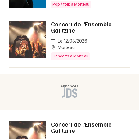
Montpellier
Pop / folk à Morteau
Spectacles
Nantes
Concert de l’Ensemble
Concerts
Nice
Galitzine
Paris
Le 12/08/2026
Sports
Morteau
Strasbourg
Concerts à Morteau
Soirées
Toulouse
Sorties famille
Toutes les villes
Expos
Sorties & loisirs
Concerts dans le Doubs
Concert de l’Ensemble
Galitzine
Concerts en Franche-Comté