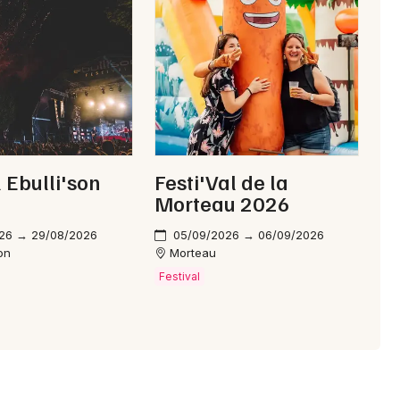
Choisir mes départements
25 - Doubs
Mon email
Je m'abonne
l Ebulli'son
Festi'Val de la
Morteau 2026
26 → 29/08/2026
05/09/2026 → 06/09/2026
on
Morteau
Festival