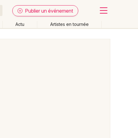
Publier un événement
Actu
Artistes en tournée
Fermer
Effacer les dates
week-end
Autre