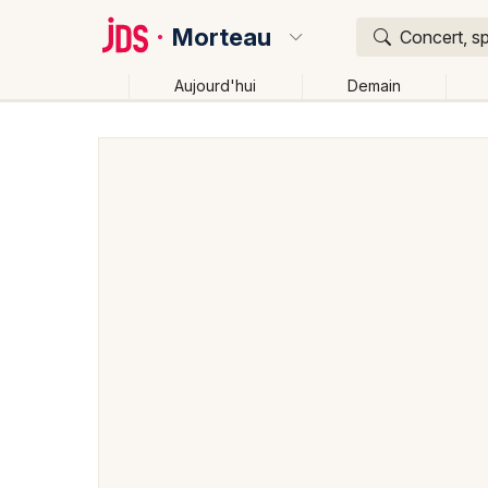
Morteau
Concert, sp
Aujourd'hui
Demain
Quoi ?
Où ?
Morteau et alentours
Doubs (25)
Franche-Comté
Changer de lieu