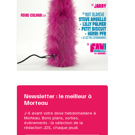
Newsletter : le meilleur à
Morteau
J-6 avant votre dose hebdomadaire à
Morteau. Bons plans, sorties,
événements : la sélection de la
rédaction JDS, chaque jeudi.