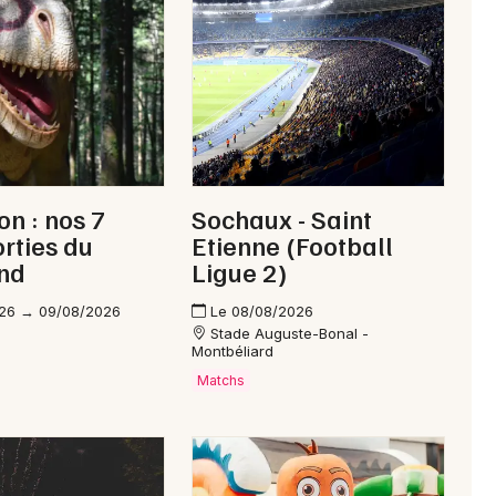
Newsletter des sorties
Artistes en tournée
n : nos 7
Sochaux - Saint
Actus à Morteau
orties du
Etienne (Football
nd
Ligue 2)
Magazine à Morteau
26 → 09/08/2026
Le 08/08/2026
Stade Auguste-Bonal -
Montbéliard
Matchs