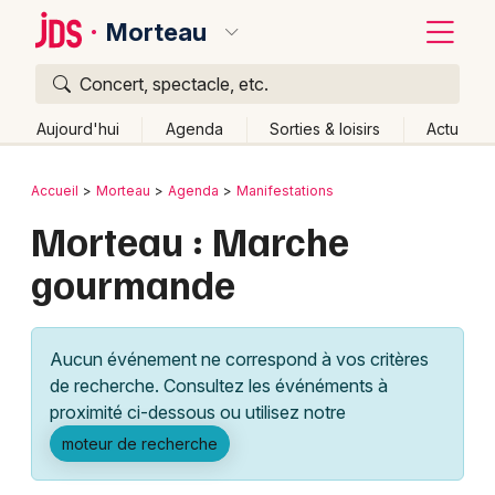
Morteau
Concert, spectacle, etc.
Quoi ?
Fermer
Aujourd'hui
Agenda
Sorties & loisirs
Actu
Où ?
Retour
Publier un événement
Accueil
Morteau
Agenda
Manifestations
Morteau et alentours
Doubs (25)
Franche-Comté
Morteau : Marche
Bordeaux
Partout
Près de moi
Changer de lieu
gourmande
Colmar
Quand ?
Effacer les dates
Lille
Grands événements
Aujourd'hui
Demain
Ce week-end
Autre
Aucun événement ne correspond à vos critères
Lyon
Activité & Expérience
de recherche. Consultez les événéments à
proximité ci-dessous ou utilisez notre
Marseille
Manifestations
moteur de recherche
Mulhouse
Foires & salons