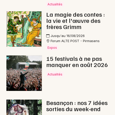
Actualités
Marche gourmande en Bourgogne-Franche-
Comté
La magie des contes :
la vie et l'œuvre des
frères Grimm
Jusqu'au 16/08/2026
Forum ALTE POST - Pirmasens
Newsletter des sorties
Expos
Artistes en tournée
15 festivals à ne pas
manquer en août 2026
Actus à Morteau
Actualités
Magazine à Morteau
Besançon : nos 7 idées
sorties du week-end