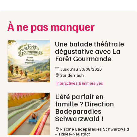
Montpellier
Spectacles
Nantes
À ne pas manquer
Concerts
Nice
Paris
Sports
Une balade théâtrale
dégustative avec La
Strasbourg
Soirées
Forêt Gourmande
Toulouse
Jusqu'au 30/08/2026
Sorties famille
Sondernach
Toutes les villes
Interactives & immersives
Expos
L’été parfait en
Sorties & loisirs
famille ? Direction
Badeparadies
Marche gourmande dans le Doubs
Schwarzwald !
Marche gourmande en Franche-Comté
Piscine Badeparadies Schwarzwald
- Titisee-Neustadt