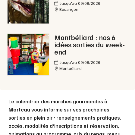
Jusqu'au 09/08/2026
Besançon
Choisir mes départements
25 - Doubs
Montbéliard : nos 6
idées sorties du week-
end
Mon email
Jusqu'au 09/08/2026
Montbéliard
Je m'abonne
Le calendrier des marches gourmandes à
Morteau
vous informe sur vos prochaines
sorties en plein air : renseignements pratiques,
accès, modalités d'inscriptions et réservation,
animations au programme, prix du repas, menu