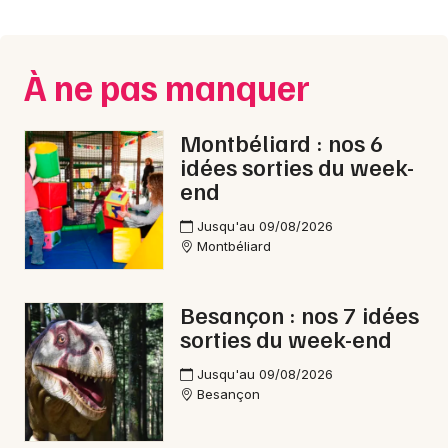
Montpellier
Spectacles
Nantes
À ne pas manquer
Concerts
Nice
Paris
Sports
Montbéliard : nos 6
idées sorties du week-
Strasbourg
Soirées
end
Toulouse
Jusqu'au 09/08/2026
Sorties famille
Montbéliard
Toutes les villes
Expos
Besançon : nos 7 idées
Sorties & loisirs
sorties du week-end
Ateliers dans le Doubs
Jusqu'au 09/08/2026
Besançon
Ateliers en Franche-Comté