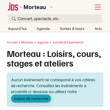
Morteau
Concert, spectacle, etc.
Quoi ?
Fermer
Aujourd'hui
Agenda
Sorties & loisirs
Actu
Où ?
Retour
Publier un événement
Accueil
Morteau
Agenda
Activité & Expérience
Morteau et alentours
Doubs (25)
Franche-Comté
Morteau : Loisirs, cours,
Bordeaux
Partout
Près de moi
Changer de lieu
stages et ateliers
Colmar
Quand ?
Effacer les dates
Lille
Grands événements
Aujourd'hui
Demain
Ce week-end
Autre
Aucun événement ne correspond à vos critères
Lyon
Activité & Expérience
de recherche. Consultez les événéments à
proximité ci-dessous ou utilisez notre
Marseille
Manifestations
moteur de recherche
Mulhouse
Foires & salons