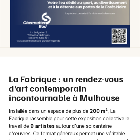
Expos dans le Grand Est
Jeux concours
Newsletter des sorties
Artistes en tournée
La Fabrique : un rendez-vous
d'art contemporain
Actus à Mulhouse
incontournable à Mulhouse
Magazine à Mulhouse
Installée dans un espace de plus de
200 m²
, La
Fabrique rassemble pour cette exposition collective le
Actus tourisme & loisirs
travail de
9 artistes
autour d'une soixantaine
d'œuvres. Ce format généreux permet une véritable
Restaurants