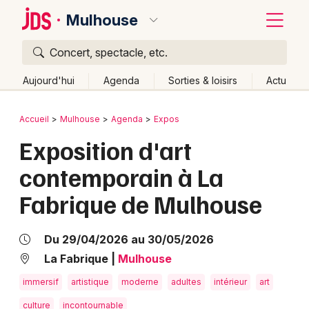
Mulhouse
Concert, spectacle, etc.
Quoi ?
Fermer
Aujourd'hui
Agenda
Sorties & loisirs
Actu
Où ?
Retour
Publier un événement
Accueil
Mulhouse
Agenda
Expos
Mulhouse et alentours
Haut-Rhin (68)
Alsace
Exposition d'art
Bordeaux
Partout
Près de moi
Changer de lieu
contemporain à La
Colmar
Quand ?
Effacer les dates
Fabrique de Mulhouse
Lille
Grands événements
Aujourd'hui
Demain
Ce week-end
Autre
Lyon
Activité & Expérience
Du 29/04/2026 au 30/05/2026
Marseille
La Fabrique
|
Mulhouse
Manifestations
immersif
artistique
moderne
adultes
intérieur
art
Mulhouse
Foires & salons
culture
incontournable