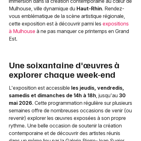
immersion dans la création contemporaine au cœur de
Mulhouse, ville dynamique du
Haut-Rhin
. Rendez-
vous emblématique de la scène artistique régionale,
cette exposition est à découvrir parmi les
expositions
à Mulhouse
à ne pas manquer ce printemps en Grand
Est.
Une soixantaine d'œuvres à
Choisir mes départements
68 - Haut-Rhin
explorer chaque week-end
L'exposition est accessible
les jeudis, vendredis,
Mon email
samedis et dimanches de 14h à 18h
, jusqu'au
30
mai 2026
. Cette programmation régulière sur plusieurs
semaines offre de nombreuses occasions de venir (ou
Je m'abonne
revenir) explorer les œuvres exposées à son propre
rythme. Une belle occasion de soutenir la création
contemporaine et de découvrir des artistes réunis
dans un même lieu par la Galerie Pierre-Jean Sugier.