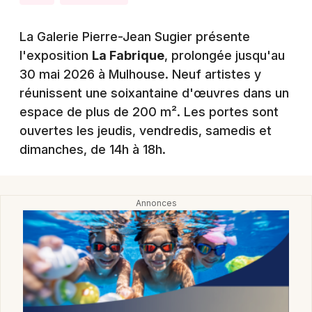
Montpellier
Spectacles
Nantes
La Galerie Pierre-Jean Sugier présente
l'exposition
La Fabrique
, prolongée jusqu'au
Concerts
Nice
30 mai 2026 à Mulhouse. Neuf artistes y
Paris
réunissent une soixantaine d'œuvres dans un
Sports
espace de plus de 200 m². Les portes sont
Strasbourg
Soirées
ouvertes les jeudis, vendredis, samedis et
Toulouse
dimanches, de 14h à 18h.
Sorties famille
Toutes les villes
Expos
Sorties & loisirs
Expos dans le Haut-Rhin
Expos en Alsace