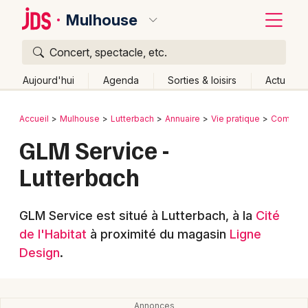
Mulhouse
Concert, spectacle, etc.
Quoi ?
Fermer
Aujourd'hui
Agenda
Sorties & loisirs
Actu
Où ?
Retour
Publier un événement
Accueil
Mulhouse
Lutterbach
Annuaire
Vie pratique
Commerc
Mulhouse et alentours
Haut-Rhin (68)
Alsace
GLM Service -
Bordeaux
Partout
Près de moi
Changer de lieu
Lutterbach
Colmar
Quand ?
Effacer les dates
Lille
Grands événements
Aujourd'hui
Demain
Ce week-end
Autre
GLM Service est situé à Lutterbach, à la
Cité
Lyon
de l'Habitat
à proximité du magasin
Ligne
Activité & Expérience
Design
.
Marseille
Manifestations
Mulhouse
Foires & salons