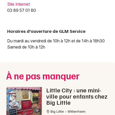
Site Internet
03 89 57 01 80
Horaires d'ouverture de GLM Service
Du mardi au vendredi de 10h à 12h et de 14h à 18h30
Samedi de 10h à 12h
Choisir mes départements
68 - Haut-Rhin
À ne pas manquer
Mon email
Little City : une mini-
Je m'abonne
ville pour enfants chez
Big Little
Big Little - Wittenheim