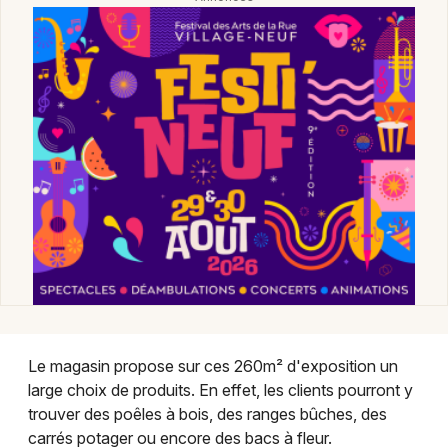
Montpellier
Spectacles
Nantes
Concerts
Nice
Paris
Sports
Strasbourg
Soirées
Toulouse
Sorties famille
Toutes les villes
Expos
Sorties & loisirs
Le magasin propose sur ces 260m² d'exposition un
Déco Maison dans le Haut-Rhin
large choix de produits. En effet, les clients pourront y
trouver des poêles à bois, des ranges bûches, des
Déco Maison en Alsace
carrés potager ou encore des bacs à fleur.