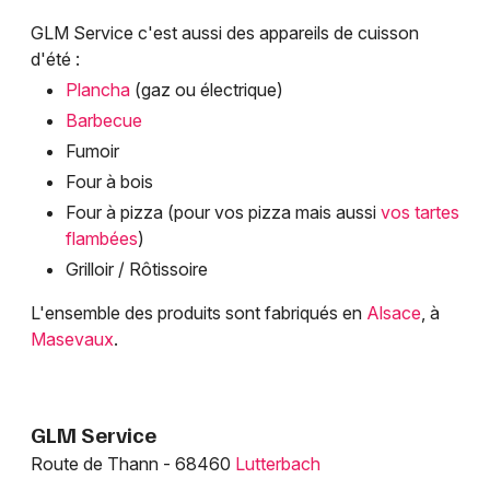
Déco Maison dans le Grand Est
GLM Service c'est aussi des appareils de cuisson
d'été :
Plancha
(gaz ou électrique)
Barbecue
Fumoir
Jeux concours
Four à bois
Newsletter des sorties
Four à pizza (pour vos pizza mais aussi
vos tartes
flambées
)
Artistes en tournée
Grilloir / Rôtissoire
L'ensemble des produits sont fabriqués en
Alsace
, à
Actus à Mulhouse
Masevaux
.
Magazine à Mulhouse
Actus tourisme & loisirs
GLM Service
Route de Thann - 68460
Lutterbach
Restaurants