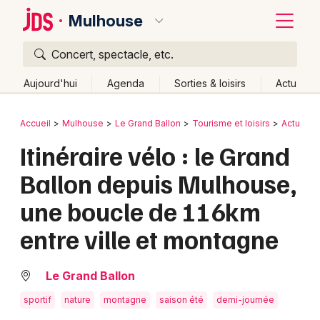
Mulhouse
Concert, spectacle, etc.
Quoi ?
Fermer
Aujourd'hui
Agenda
Sorties & loisirs
Actu
Où ?
Retour
Publier un événement
Accueil
Mulhouse
Le Grand Ballon
Tourisme et loisirs
Actu Tour
Mulhouse et alentours
Haut-Rhin (68)
Alsace
Itinéraire vélo : le Grand
Bordeaux
Partout
Près de moi
Changer de lieu
Ballon depuis Mulhouse,
Colmar
Quand ?
Effacer les dates
une boucle de 116km
Lille
Grands événements
Aujourd'hui
Demain
Ce week-end
Autre
entre ville et montagne
Lyon
Activité & Expérience
Marseille
Le Grand Ballon
Manifestations
Mulhouse
sportif
nature
montagne
saison été
demi-journée
Foires & salons