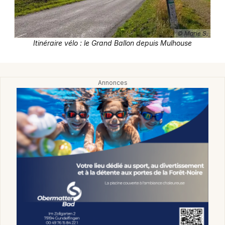
Actu Tourisme et Loisirs dans le Grand Est
© Marie S.
Itinéraire vélo : le Grand Ballon depuis Mulhouse
Jeux concours
Newsletter des sorties
Artistes en tournée
Actus à Mulhouse
Magazine à Mulhouse
Actus tourisme & loisirs
Restaurants