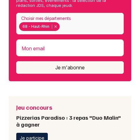
plans, sorties, événements : la sélection de la
rédaction JDS, chaque jeudi.
Choisir mes départements
68 - Haut-Rhin
Mon email
Je m'abonne
Jeu concours
Pizzerias Paradiso : 3 repas "Duo Malin"
à gagner
Je participe