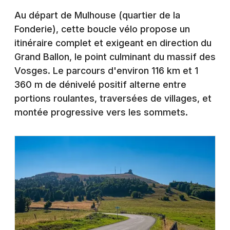
Montpellier
Au départ de Mulhouse (quartier de la
Spectacles
Nantes
Fonderie), cette boucle vélo propose un
itinéraire complet et exigeant en direction du
Concerts
Nice
Grand Ballon, le point culminant du massif des
Paris
Sports
Vosges. Le parcours d'environ 116 km et 1
360 m de dénivelé positif alterne entre
Strasbourg
Soirées
portions roulantes, traversées de villages, et
Toulouse
montée progressive vers les sommets.
Sorties famille
Toutes les villes
Expos
Sorties & loisirs
Actu Tourisme et Loisirs dans le Haut-Rhin
Actu Tourisme et Loisirs en Alsace