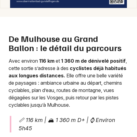
De Mulhouse au Grand
Ballon : le détail du parcours
Avec environ
116 km
et
1 360 m de dénivelé positif
,
Choisir mes départements
cette sortie s’adresse à des
cyclistes déjà habitués
68 - Haut-Rhin
aux longues distances.
Elle offre une belle variété
de paysages : ambiance urbaine au départ, chemins
Mon email
cyclables, plan d’eau, routes de montagne, vues
dégagées sur les Vosges, puis retour par les pistes
cyclables jusqu’à Mulhouse.
Je m'abonne
📏 116 km | 🏔️ 1 360 m D+ | ⌚ Environ
5h45