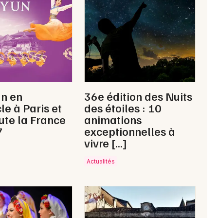
Animations commerciales en Nouvelle-
Aquitaine
Newsletter des sorties
un en
36e édition des Nuits
Artistes en tournée
le à Paris et
des étoiles : 10
ute la France
animations
Actus à Ruffec
7
exceptionnelles à
vivre […]
Magazine à Ruffec
Actualités