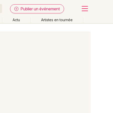
Publier un événement
Actu
Artistes en tournée
Fermer
Effacer les dates
week-end
Autre