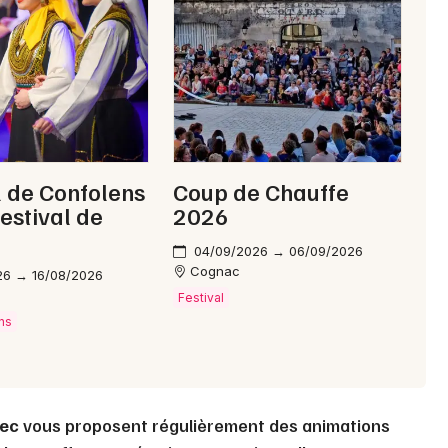
Choisir mes départements
16 - Charente
Mon email
l de Confolens
Coup de Chauffe
festival de
2026
Je m'abonne
e
04/09/2026 → 06/09/2026
Cognac
26 → 16/08/2026
s
Festival
ns
fec
vous proposent régulièrement des animations