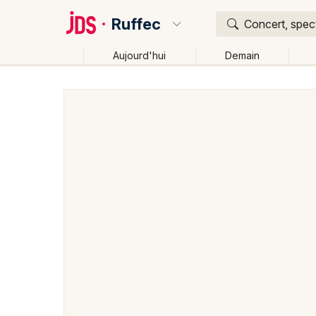
Ruffec
Concert, spect
Aujourd'hui
Demain
Quoi ?
Où ?
Ruffec et alentours
Charente (16)
Poitou-Charen
Changer de lieu