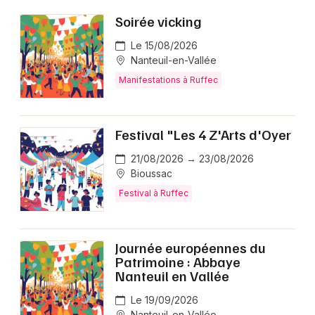
Manifestations en Nouvelle-Aquitaine
Soirée vicking
Le 15/08/2026
Nanteuil-en-Vallée
Manifestations à Ruffec
Newsletter des sorties
Festival "Les 4 Z'Arts d'Oyer
Artistes en tournée
21/08/2026 → 23/08/2026
Actus à Ruffec
Bioussac
Festival à Ruffec
Magazine à Ruffec
Journée européennes du
Patrimoine : Abbaye
Nanteuil en Vallée
Le 19/09/2026
Nanteuil-en-Vallée