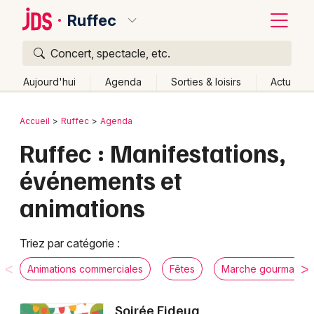
Ruffec
Concert, spectacle, etc.
Quoi ?
Fermer
Aujourd'hui
Agenda
Sorties & loisirs
Actu
Où ?
Retour
Publier un événement
Accueil
Ruffec
Agenda
Ruffec et alentours
Charente (16)
Poitou-Charente
Ruffec : Manifestations,
Bordeaux
Partout
Près de moi
Changer de lieu
événements et
Colmar
Quand ?
Effacer les dates
animations
Lille
Grands événements
Aujourd'hui
Demain
Ce week-end
Autre
Lyon
Activité & Expérience
Triez par catégorie :
Marseille
Animations commerciales
Fêtes
Marche gourmande
Manifestations
Mulhouse
Soirée Fideua
Foires & salons