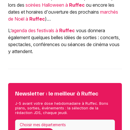
lors des
soirées Halloween à
Ruffec
ou encore les
dates et horaires d'ouverture des prochains
marchés
de Noël à
Ruffec
)…
L’
agenda des festivals à
Ruffec
vous donnera
également quelques belles idées de sorties : concerts,
spectacles, conférences ou séances de cinéma vous
y attendent.
Newsletter : le meilleur à Ruffec
J-5 avant votre dose hebdomadaire à Ruffec. Bons
plans, sorties, événements : la sélection de la
rédaction JDS, chaque jeudi.
Choisir mes départements