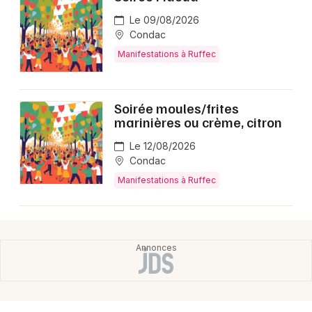
Montpellier
Le 09/08/2026
Spectacles
Nantes
Condac
Manifestations à Ruffec
Concerts
Nice
Paris
Sports
Soirée moules/frites
marinières ou crème, citron
Strasbourg
Soirées
Le 12/08/2026
Toulouse
Sorties famille
Condac
Toutes les villes
Manifestations à Ruffec
Expos
Sorties & loisirs
Manifestations en Charente
Manifestations en Poitou-Charente