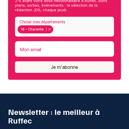
J-5 avant votre dose hebdomadaire à Ruffec. Bons
plans, sorties, événements : la sélection de la
rédaction JDS, chaque jeudi.
Choisir mes départements
16 - Charente
Mon email
Je m'abonne
Newsletter : le meilleur à
Ruffec