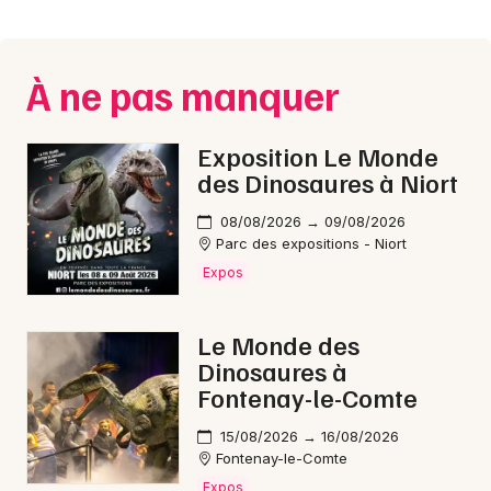
Montpellier
Spectacles
Nantes
À ne pas manquer
Concerts
Nice
Paris
Sports
Exposition Le Monde
des Dinosaures à Niort
Strasbourg
Soirées
08/08/2026 → 09/08/2026
Toulouse
Parc des expositions - Niort
Sorties famille
Expos
Toutes les villes
Expos
Le Monde des
Sorties & loisirs
Dinosaures à
Fontenay-le-Comte
Aquatique nautique en Charente
15/08/2026 → 16/08/2026
Fontenay-le-Comte
Aquatique nautique en Poitou-Charente
Expos