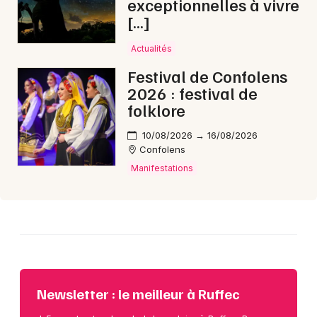
exceptionnelles à vivre
[…]
Choisir mes départements
Actualités
16 - Charente
Festival de Confolens
2026 : festival de
Mon email
folklore
10/08/2026 → 16/08/2026
Je m'abonne
Confolens
Manifestations
Newsletter : le meilleur à Ruffec