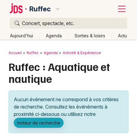
Ruffec
Concert, spectacle, etc.
Quoi ?
Fermer
Aujourd'hui
Agenda
Sorties & loisirs
Actu
Où ?
Retour
Publier un événement
Accueil
Ruffec
Agenda
Activité & Expérience
Ruffec et alentours
Charente (16)
Poitou-Charente
Ruffec : Aquatique et
Bordeaux
Partout
Près de moi
Changer de lieu
nautique
Colmar
Quand ?
Effacer les dates
Lille
Grands événements
Aujourd'hui
Demain
Ce week-end
Autre
Aucun événement ne correspond à vos critères
Lyon
Activité & Expérience
de recherche. Consultez les événéments à
proximité ci-dessous ou utilisez notre
Marseille
Manifestations
moteur de recherche
Mulhouse
Foires & salons