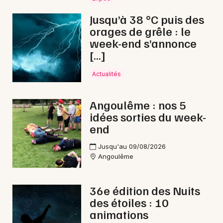
Aquatique nautique en Nouvelle-Aquitaine
Jusqu’à 38 °C puis des
orages de grêle : le
week-end s’annonce
[…]
Newsletter des sorties
Actualités
Artistes en tournée
Angoulême : nos 5
idées sorties du week-
Actus à Ruffec
end
Magazine à Ruffec
Jusqu'au 09/08/2026
Angoulême
36e édition des Nuits
des étoiles : 10
animations