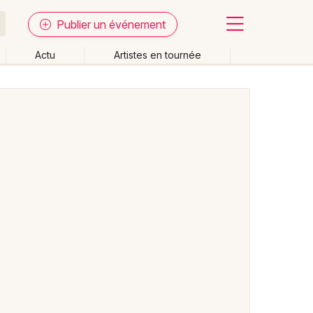
Publier un événement
Actu
Artistes en tournée
Fermer
Effacer les dates
week-end
Autre