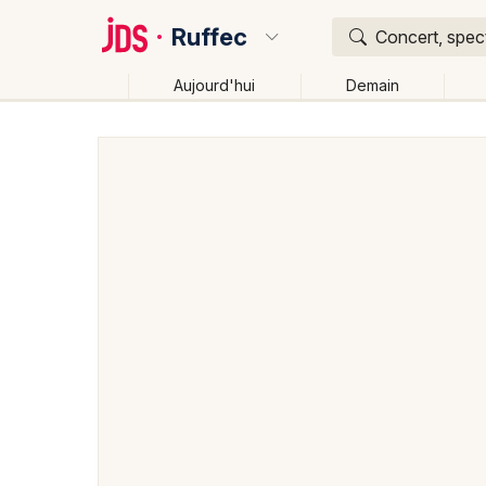
Ruffec
Concert, spect
Aujourd'hui
Demain
Quoi ?
Où ?
Ruffec et alentours
Charente (16)
Poitou-Charen
Changer de lieu