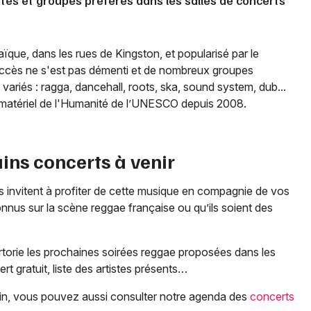
stes et groupes préférés dans les salles de concerts
ïque, dans les rues de Kingston, et popularisé par le
uccès ne s'est pas démenti et de nombreux groupes
ariés : ragga, dancehall, roots, ska, sound system, dub...
immatériel de l'Humanité de l’UNESCO depuis 2008.
ains concerts à venir
 invitent à profiter de cette musique en compagnie de vos
connus sur la scène reggae française ou qu’ils soient des
torie les prochaines soirées reggae proposées dans les
rt gratuit, liste des artistes présents…
bain, vous pouvez aussi consulter notre agenda des
concerts