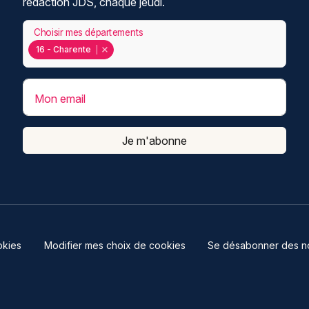
rédaction JDS, chaque jeudi.
Choisir mes départements
16 - Charente
Mon email
Je m'abonne
kies
Modifier mes choix de cookies
Se désabonner des not