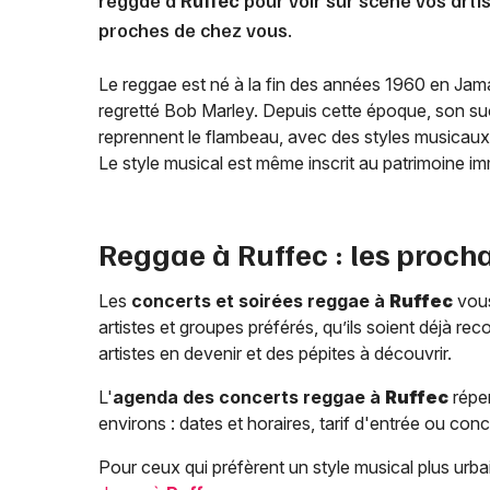
reggae à
Ruffec
pour voir sur scène vos arti
proches de chez vous.
Le reggae est né à la fin des années 1960 en Jama
regretté Bob Marley. Depuis cette époque, son s
reprennent le flambeau, avec des styles musicaux v
Le style musical est même inscrit au patrimoine 
Reggae à
Ruffec
: les proch
Les
concerts et soirées reggae à
Ruffec
vous
artistes et groupes préférés, qu’ils soient déjà re
artistes en devenir et des pépites à découvrir.
L'
agenda des concerts reggae à
Ruffec
réper
environs : dates et horaires, tarif d'entrée ou conce
Pour ceux qui préfèrent un style musical plus ur