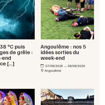
Newsletter des sorties
Artistes en tournée
 38 °C puis
Angoulême : nos 5
Actus à Ruffec
ges de grêle :
idées sorties du
k-end
week-end
Magazine à Ruffec
ce […]
07/08/2026 → 09/08/2026
Angoulême