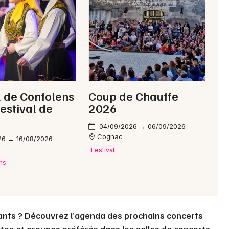
Choisir mes départements
16 - Charente
Mon email
Je m'abonne
l de Confolens
Coup de Chauffe
festival de
2026
e
04/09/2026 → 06/09/2026
Cognac
26 → 16/08/2026
s
Festival
ns
ants ? Découvrez l’agenda des prochains concerts