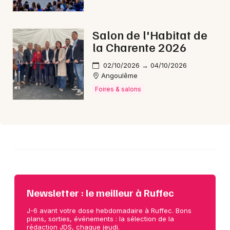
Choisir mes départements
Salon de l'Habitat de
16 - Charente
la Charente 2026
02/10/2026 → 04/10/2026
Angoulême
Mon email
Foires & salons
Je m'abonne
Newsletter : le meilleur à Ruffec
J-6 avant votre dose hebdomadaire à Ruffec. Bons
plans, sorties, événements : la sélection de la
rédaction JDS, chaque jeudi.