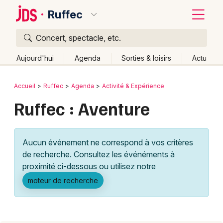
Ruffec
Concert, spectacle, etc.
Quoi ?
Fermer
Aujourd'hui
Agenda
Sorties & loisirs
Actu
Où ?
Retour
Publier un événement
Accueil
Ruffec
Agenda
Activité & Expérience
Ruffec et alentours
Charente (16)
Poitou-Charente
Ruffec : Aventure
Bordeaux
Partout
Près de moi
Changer de lieu
Colmar
Quand ?
Effacer les dates
Aucun événement ne correspond à vos critères
Lille
Grands événements
Aujourd'hui
Demain
Ce week-end
Autre
de recherche. Consultez les événéments à
Lyon
proximité ci-dessous ou utilisez notre
Activité & Expérience
moteur de recherche
Marseille
Manifestations
Mulhouse
Foires & salons