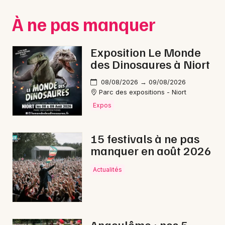
Montpellier
À ne pas manquer
Spectacles
Nantes
Concerts
Nice
Exposition Le Monde
des Dinosaures à Niort
Paris
Sports
08/08/2026 → 09/08/2026
Strasbourg
Soirées
Parc des expositions - Niort
Expos
Toulouse
Sorties famille
Toutes les villes
15 festivals à ne pas
Expos
manquer en août 2026
Sorties & loisirs
Actualités
Aventure en Charente
Aventure en Poitou-Charente
Angoulême : nos 5