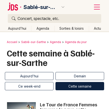
Sablé-sur-Sarthe
Concert, spectacle, etc.
Quoi ?
Fermer
Aujourd'hui
Agenda
Sorties & loisirs
Actu
Où ?
Retour
Publier un événement
Accueil
Sablé-sur-Sarthe
Agenda
Agenda du jour
Sablé-sur-Sarthe et alentours
Sarthe (72)
Cette semaine à Sablé-
Bordeaux
Pays de la Loire
Partout
Près de moi
Changer de lieu
sur-Sarthe
Colmar
Quand ?
Effacer les dates
Lille
Grands événements
Aujourd'hui
Demain
Ce week-end
Autre
Aujourd'hui
Demain
Lyon
Activité & Expérience
Ce week-end
Cette semaine
Marseille
Manifestations
Mulhouse
Le Tour de France Femmes
Foires & salons