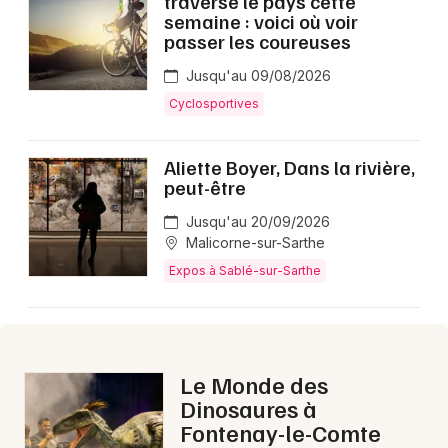
traverse le pays cette
Montpellier
semaine : voici où voir
passer les coureuses
Spectacles
Nantes
Jusqu'au 09/08/2026
Concerts
Nice
Cyclosportives
Paris
Sports
Aliette Boyer, Dans la rivière,
Strasbourg
peut-être
Soirées
Toulouse
Jusqu'au 20/09/2026
Sorties famille
Malicorne-sur-Sarthe
Toutes les villes
Expos à Sablé-sur-Sarthe
Expos
Sorties & loisirs
Cette semaine dans la Sarthe
Le Monde des
Dinosaures à
Cette semaine dans les Pays de la Loire
Fontenay-le-Comte