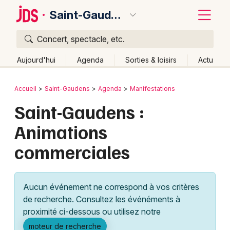
Saint-Gaudens
Concert, spectacle, etc.
Quoi ?
Fermer
Aujourd'hui
Agenda
Sorties & loisirs
Actu
Où ?
Retour
Publier un événement
Accueil
Saint-Gaudens
Agenda
Manifestations
Saint-Gaudens et alentours
Haute-Garonne (31)
Saint-Gaudens :
Bordeaux
Midi-Pyrénées
Partout
Près de moi
Changer de lieu
Animations
Colmar
Quand ?
Effacer les dates
commerciales
Lille
Grands événements
Aujourd'hui
Demain
Ce week-end
Autre
Lyon
Activité & Expérience
Aucun événement ne correspond à vos critères
Marseille
de recherche. Consultez les événéments à
Manifestations
proximité ci-dessous ou utilisez notre
Mulhouse
Foires & salons
moteur de recherche