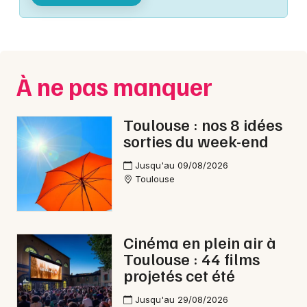
Montpellier
Spectacles
Nantes
Concerts
Nice
À ne pas manquer
Paris
Sports
Strasbourg
Toulouse : nos 8 idées
Soirées
sorties du week-end
Toulouse
Sorties famille
Jusqu'au 09/08/2026
Toutes les villes
Toulouse
Expos
Sorties & loisirs
Cinéma en plein air à
Toulouse : 44 films
Animations commerciales en Haute-Garonne
projetés cet été
Animations commerciales en Midi-Pyrénées
Jusqu'au 29/08/2026