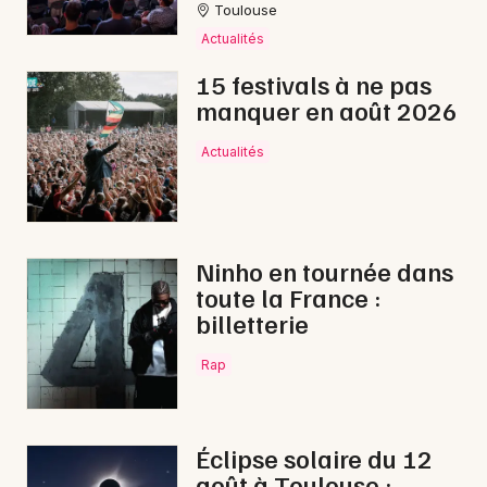
Toulouse
Animations commerciales en Occitanie
Actualités
15 festivals à ne pas
manquer en août 2026
Actualités
Newsletter des sorties
Artistes en tournée
Actus à Saint-Gaudens
Ninho en tournée dans
toute la France :
Magazine à Saint-Gaudens
billetterie
Rap
Éclipse solaire du 12
août à Toulouse :