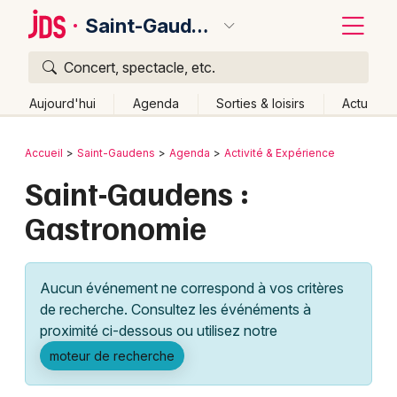
Saint-Gaudens
Concert, spectacle, etc.
Quoi ?
Fermer
Aujourd'hui
Agenda
Sorties & loisirs
Actu
Où ?
Retour
Publier un événement
Accueil
Saint-Gaudens
Agenda
Activité & Expérience
Saint-Gaudens et alentours
Haute-Garonne (31)
Saint-Gaudens :
Bordeaux
Midi-Pyrénées
Partout
Près de moi
Changer de lieu
Gastronomie
Colmar
Quand ?
Effacer les dates
Lille
Grands événements
Aujourd'hui
Demain
Ce week-end
Autre
Aucun événement ne correspond à vos critères
Lyon
Activité & Expérience
de recherche. Consultez les événéments à
proximité ci-dessous ou utilisez notre
Marseille
Manifestations
moteur de recherche
Mulhouse
Foires & salons