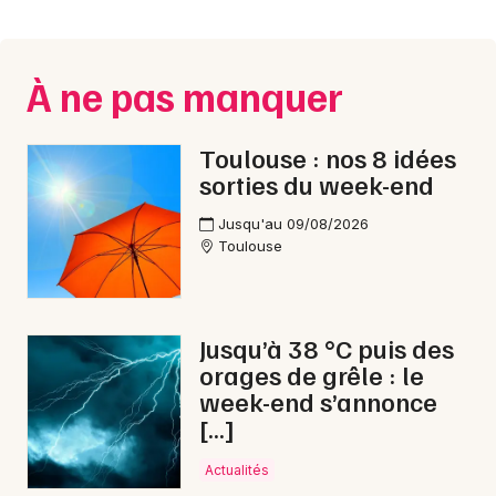
Montpellier
Spectacles
Nantes
À ne pas manquer
Concerts
Nice
Paris
Sports
Toulouse : nos 8 idées
sorties du week-end
Strasbourg
Soirées
Jusqu'au 09/08/2026
Toulouse
Toulouse
Sorties famille
Toutes les villes
Expos
Jusqu’à 38 °C puis des
Sorties & loisirs
orages de grêle : le
week-end s’annonce
Gastronomie en Haute-Garonne
[…]
Gastronomie en Midi-Pyrénées
Actualités