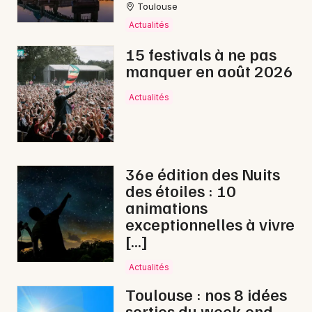
Toulouse
En ligne en Occitanie
Actualités
15 festivals à ne pas
manquer en août 2026
Actualités
Newsletter des sorties
Artistes en tournée
Actus à Saint-Gaudens
36e édition des Nuits
des étoiles : 10
Magazine à Saint-Gaudens
animations
exceptionnelles à vivre
[…]
Actualités
Toulouse : nos 8 idées
sorties du week-end