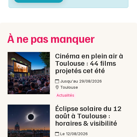
Montpellier
Spectacles
Nantes
Concerts
Nice
À ne pas manquer
Paris
Sports
Strasbourg
Cinéma en plein air à
Soirées
Toulouse : 44 films
Toulouse
projetés cet été
Sorties famille
Toutes les villes
Jusqu'au 29/08/2026
Expos
Toulouse
Actualités
Sorties & loisirs
Éclipse solaire du 12
août à Toulouse :
En ligne en Haute-Garonne
horaires & visibilité
En ligne en Midi-Pyrénées
Le 12/08/2026