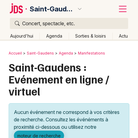
Saint-Gaudens
Concert, spectacle, etc.
Quoi ?
Fermer
Aujourd'hui
Agenda
Sorties & loisirs
Actu
Où ?
Retour
Publier un événement
Accueil
Saint-Gaudens
Agenda
Manifestations
Saint-Gaudens et alentours
Haute-Garonne (31)
Saint-Gaudens :
Bordeaux
Midi-Pyrénées
Partout
Près de moi
Changer de lieu
Evénement en ligne /
Colmar
Quand ?
Effacer les dates
virtuel
Lille
Grands événements
Aujourd'hui
Demain
Ce week-end
Autre
Lyon
Activité & Expérience
Aucun événement ne correspond à vos critères
Marseille
de recherche. Consultez les événéments à
Manifestations
proximité ci-dessous ou utilisez notre
Mulhouse
Foires & salons
moteur de recherche