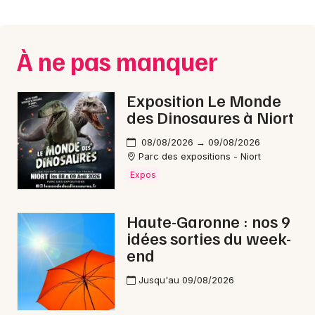
Montpellier
Spectacles
Nantes
À ne pas manquer
Concerts
Nice
Paris
Sports
Exposition Le Monde
des Dinosaures à Niort
Strasbourg
Soirées
08/08/2026 → 09/08/2026
Toulouse
Parc des expositions - Niort
Sorties famille
Expos
Toutes les villes
Expos
Haute-Garonne : nos 9
Sorties & loisirs
idées sorties du week-
end
Rock / metal en Haute-Garonne
Jusqu'au 09/08/2026
Rock / metal en Midi-Pyrénées