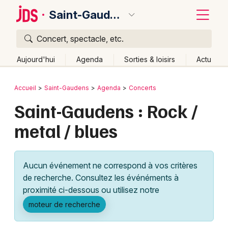
Saint-Gaudens
Concert, spectacle, etc.
Quoi ?
Fermer
Aujourd'hui
Agenda
Sorties & loisirs
Actu
Où ?
Retour
Publier un événement
Accueil
Saint-Gaudens
Agenda
Concerts
Saint-Gaudens et alentours
Haute-Garonne (31)
Saint-Gaudens : Rock /
Bordeaux
Midi-Pyrénées
Partout
Près de moi
Changer de lieu
metal / blues
Colmar
Quand ?
Effacer les dates
Lille
Grands événements
Aujourd'hui
Demain
Ce week-end
Autre
Aucun événement ne correspond à vos critères
Lyon
Activité & Expérience
de recherche. Consultez les événéments à
proximité ci-dessous ou utilisez notre
Marseille
Manifestations
moteur de recherche
Mulhouse
Foires & salons