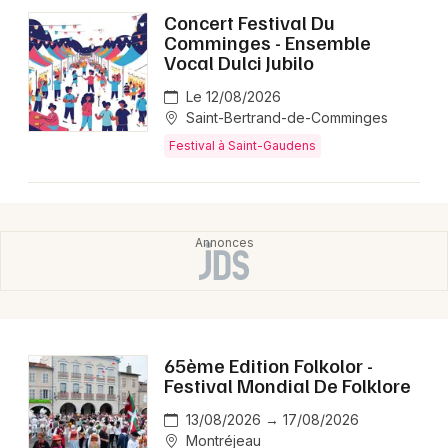
Montpellier
Concert Festival Du
Comminges - Ensemble
Spectacles
Nantes
Vocal Dulci Jubilo
Concerts
Nice
Le 12/08/2026
Saint-Bertrand-de-Comminges
Paris
Sports
Festival à Saint-Gaudens
Strasbourg
Soirées
Toulouse
Sorties famille
Toutes les villes
Expos
Sorties & loisirs
65ème Edition Folkolor -
Festival en Haute-Garonne
Festival Mondial De Folklore
13/08/2026 → 17/08/2026
Festival en Midi-Pyrénées
Montréjeau