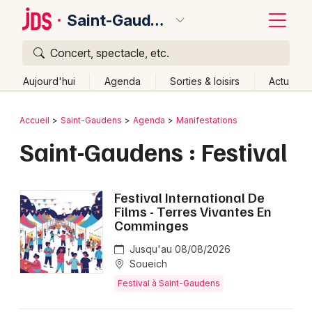
Saint-Gaudens
Concert, spectacle, etc.
Quoi ?
Fermer
Aujourd'hui
Agenda
Sorties & loisirs
Actu
Où ?
Retour
Publier un événement
Accueil
Saint-Gaudens
Agenda
Manifestations
Saint-Gaudens et alentours
Haute-Garonne (31)
Saint-Gaudens : Festival
Bordeaux
Midi-Pyrénées
Partout
Près de moi
Changer de lieu
Colmar
Quand ?
Effacer les dates
Festival International De
Lille
Grands événements
Films - Terres Vivantes En
Aujourd'hui
Demain
Ce week-end
Autre
Comminges
Lyon
Activité & Expérience
Jusqu'au 08/08/2026
Marseille
Soueich
Manifestations
Festival à Saint-Gaudens
Mulhouse
Foires & salons