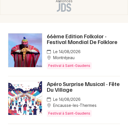
Choisir mes départements
31 - Haute-Garonne
66ème Edition Folkolor -
Festival Mondial De Folklore
Mon email
Le 14/08/2026
Montréjeau
Festival à Saint-Gaudens
Je m'abonne
Apéro Surprise Musical - Fête
Du Village
Le 14/08/2026
Encausse-les-Thermes
Festival à Saint-Gaudens