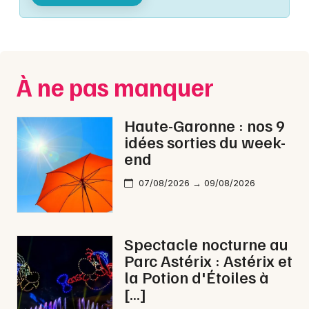
Montpellier
Spectacles
Nantes
Concerts
Nice
À ne pas manquer
Paris
Sports
Strasbourg
Haute-Garonne : nos 9
Soirées
idées sorties du week-
Toulouse
end
Sorties famille
Toutes les villes
07/08/2026 → 09/08/2026
Expos
Sorties & loisirs
Spectacle nocturne au
Parc Astérix : Astérix et
Brocantes en Haute-Garonne
la Potion d'Étoiles à
[…]
Brocantes en Midi-Pyrénées