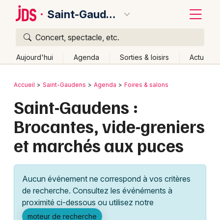
Saint-Gaudens
Concert, spectacle, etc.
Quoi ?
Fermer
Aujourd'hui
Agenda
Sorties & loisirs
Actu
Où ?
Retour
Publier un événement
Accueil
Saint-Gaudens
Agenda
Foires & salons
Saint-Gaudens et alentours
Haute-Garonne (31)
Saint-Gaudens :
Bordeaux
Midi-Pyrénées
Partout
Près de moi
Changer de lieu
Brocantes, vide-greniers
Colmar
Quand ?
Effacer les dates
et marchés aux puces
Lille
Grands événements
Aujourd'hui
Demain
Ce week-end
Autre
Lyon
Activité & Expérience
Aucun événement ne correspond à vos critères
Marseille
de recherche. Consultez les événéments à
Manifestations
proximité ci-dessous ou utilisez notre
Mulhouse
Foires & salons
moteur de recherche