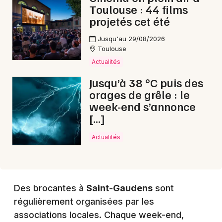
Toulouse : 44 films
projetés cet été
Choisir mes départements
Jusqu'au 29/08/2026
Toulouse
31 - Haute-Garonne
Actualités
Jusqu’à 38 °C puis des
Mon email
orages de grêle : le
week-end s’annonce
Je m'abonne
[…]
Actualités
Des brocantes à
Saint-Gaudens
sont
régulièrement organisées par les
associations locales. Chaque week-end,