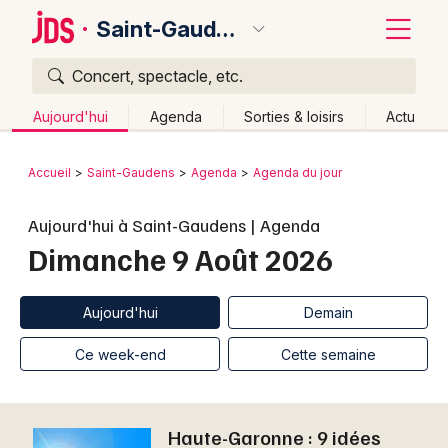
Saint-Gaudens
Concert, spectacle, etc.
Quoi ?
Fermer
Aujourd'hui
Agenda
Sorties & loisirs
Actu
Où ?
Retour
Publier un événement
Accueil
Saint-Gaudens
Agenda
Agenda du jour
Saint-Gaudens et alentours
Haute-Garonne (31)
Bordeaux
Aujourd'hui à Saint-Gaudens | Agenda
Midi-Pyrénées
Partout
Près de moi
Changer de lieu
Dimanche 9 Août 2026
Colmar
Quand ?
Effacer les dates
Lille
Grands événements
Aujourd'hui
Demain
Ce week-end
Autre
Aujourd'hui
Demain
Lyon
Activité & Expérience
Ce week-end
Cette semaine
Marseille
Manifestations
Mulhouse
Haute-Garonne : 9 idées
Foires & salons