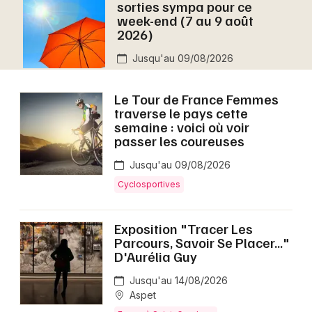
sorties sympa pour ce
Montpellier
week-end (7 au 9 août
Spectacles
2026)
Nantes
Jusqu'au 09/08/2026
Concerts
Nice
Paris
Sports
Le Tour de France Femmes
traverse le pays cette
Strasbourg
semaine : voici où voir
Soirées
passer les coureuses
Toulouse
Sorties famille
Jusqu'au 09/08/2026
Toutes les villes
Cyclosportives
Expos
Exposition "Tracer Les
Sorties & loisirs
Parcours, Savoir Se Placer..."
D'Aurélia Guy
Aujourd'hui en Haute-Garonne
Jusqu'au 14/08/2026
Aujourd'hui en Midi-Pyrénées
Aspet