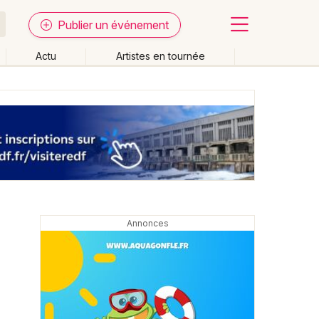
Publier un événement
Actu
Artistes en tournée
Fermer
Effacer les dates
week-end
Autre