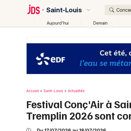
Saint-Louis
Concert
Aujourd'hui
Demain
Quoi ?
Où ?
Saint-Louis et alentours
Haut-Rhin (68)
Alsace
Changer de lieu
Accueil
Saint-Louis
Actualités
Festival Conç'Air à Sai
Tremplin 2026 sont co
Du 17/07/2026 au 18/07/2026