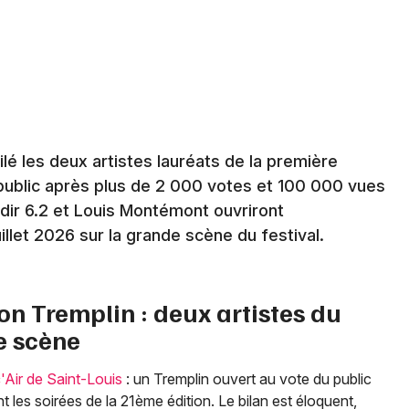
Spectacles
Mulhouse
Concerts
Montpellier
Nantes
Sports
Nice
Soirées
ilé les deux artistes lauréats de la première
Paris
Sorties famille
 public après plus de 2 000 votes et 100 000 vues
Strasbourg
dir 6.2 et Louis Montémont ouvriront
Expos
illet 2026 sur la grande scène du festival.
Toulouse
Sorties & loisirs
Toutes les villes
on Tremplin : deux artistes du
Actualités dans le Haut-Rhin
e scène
Actualités en Alsace
'Air de Saint-Louis
: un Tremplin ouvert au vote du public
Actualités dans le Grand Est
 les soirées de la 21ème édition. Le bilan est éloquent,