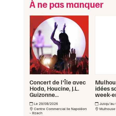
À ne pas manquer
Concert de l'Île avec
Mulhous
Hoda, Houcine, J.L.
idées s
Guizonne...
week-e
Le 29/08/2026
Jusqu'au
Centre Commercial Ile Napoléon
Mulhouse
- Illzach