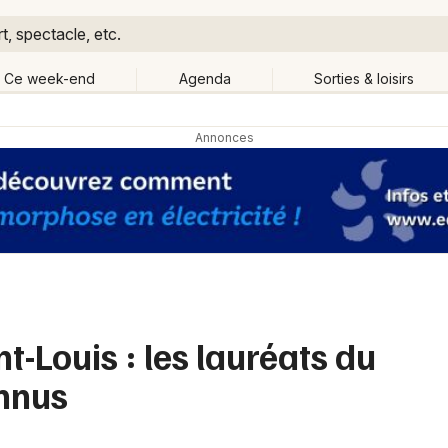
, spectacle, etc.
Ce week-end
Agenda
Sorties & loisirs
Retour
Publier un événement
Quand ?
Aujourd'hui
Demain
Ce 
Partout
Près de moi
Bordeaux
Grands événements
Colmar
Activité & Expérience
Lille
nt-Louis : les lauréats du
Manifestations
Lyon
nnus
Foires & salons
Marseille