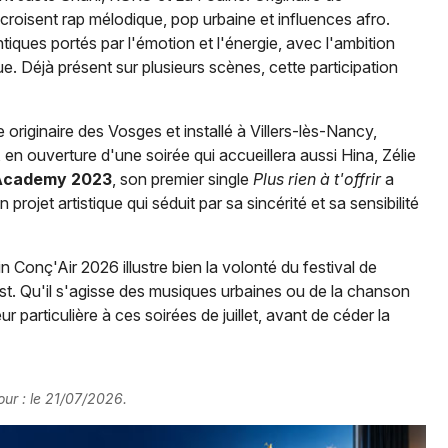
croisent rap mélodique, pop urbaine et influences afro.
iques portés par l'émotion et l'énergie, avec l'ambition
ue. Déjà présent sur plusieurs scènes, cette participation
 originaire des Vosges et installé à Villers-lès-Nancy,
, en ouverture d'une soirée qui accueillera aussi Hina, Zélie
Academy 2023
, son premier single
Plus rien à t'offrir
a
Choisir mes départements
 projet artistique qui séduit par sa sincérité et sa sensibilité
68 - Haut-Rhin
 Conç'Air 2026 illustre bien la volonté du festival de
Mon email
st. Qu'il s'agisse des musiques urbaines ou de la chanson
 particulière à ces soirées de juillet, avant de céder la
Je m'abonne
our : le 21/07/2026.