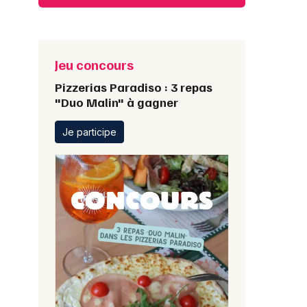
Jeu concours
Pizzerias Paradiso : 3 repas
"Duo Malin" à gagner
Je participe