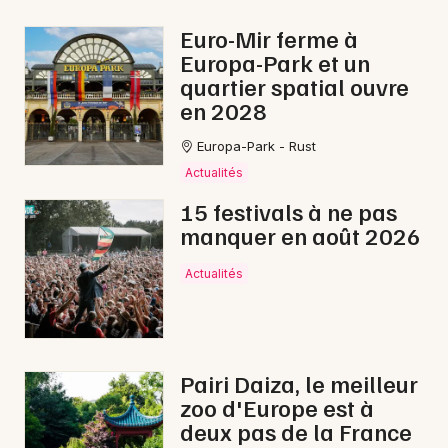
Sorties famille dans le Grand Est
Euro-Mir ferme à
Europa-Park et un
quartier spatial ouvre
en 2028
Newsletter des sorties
Europa-Park - Rust
Actualités
Artistes en tournée
15 festivals à ne pas
manquer en août 2026
Actus à Val de Briey
Actualités
Magazine à Val de Briey
Pairi Daiza, le meilleur
zoo d'Europe est à
deux pas de la France