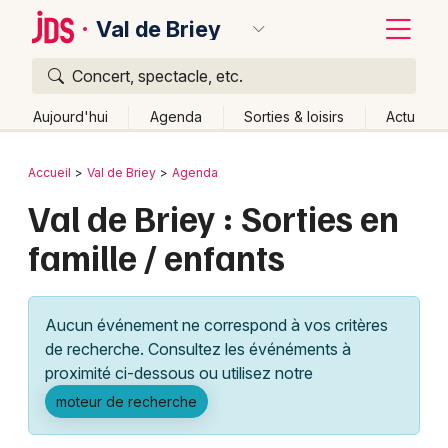
Val de Briey
Concert, spectacle, etc.
Quoi ?
Fermer
Aujourd'hui
Agenda
Sorties & loisirs
Actu
Où ?
Retour
Publier un événement
Accueil
Val de Briey
Agenda
Val de Briey et alentours
Meurthe-et-Moselle (54)
Val de Briey : Sorties en
Bordeaux
Lorraine
Partout
Près de moi
Changer de lieu
famille / enfants
Colmar
Quand ?
Effacer les dates
Lille
Grands événements
Aujourd'hui
Demain
Ce week-end
Autre
Aucun événement ne correspond à vos critères
Lyon
Activité & Expérience
de recherche. Consultez les événéments à
proximité ci-dessous ou utilisez notre
Marseille
Manifestations
moteur de recherche
Mulhouse
Foires & salons