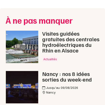
Montpellier
Spectacles
Nantes
À ne pas manquer
Concerts
Nice
Paris
Sports
Visites guidées
gratuites des centrales
Strasbourg
Soirées
hydroélectriques du
Rhin en Alsace
Toulouse
Sorties famille
Toutes les villes
Actualités
Expos
Nancy : nos 8 idées
Sorties & loisirs
sorties du week-end
Sorties famille en Meurthe-et-Moselle
Jusqu'au 09/08/2026
Nancy
Sorties famille en Lorraine