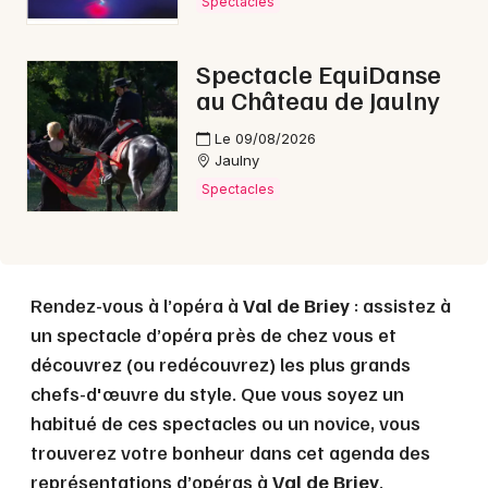
Spectacles
Choisir mes départements
Spectacle EquiDanse
54 - Meurthe-et-Moselle
au Château de Jaulny
Le 09/08/2026
Jaulny
Mon email
Spectacles
Je m'abonne
Rendez-vous à l’opéra à
Val de Briey
: assistez à
un spectacle d’opéra près de chez vous et
découvrez (ou redécouvrez) les plus grands
chefs-d'œuvre du style. Que vous soyez un
habitué de ces spectacles ou un novice, vous
trouverez votre bonheur dans cet agenda des
représentations d’opéras à
Val de Briey
.