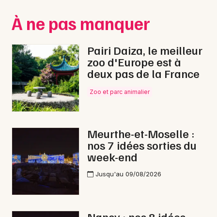
Montpellier
À ne pas manquer
Spectacles
Nantes
Concerts
Nice
Pairi Daiza, le meilleur
zoo d'Europe est à
Paris
Sports
deux pas de la France
Strasbourg
Soirées
Zoo et parc animalier
Toulouse
Sorties famille
Toutes les villes
Meurthe-et-Moselle :
Expos
nos 7 idées sorties du
week-end
Sorties & loisirs
Jusqu'au 09/08/2026
Opéra en Meurthe-et-Moselle
Opéra en Lorraine
Nancy : nos 8 idées