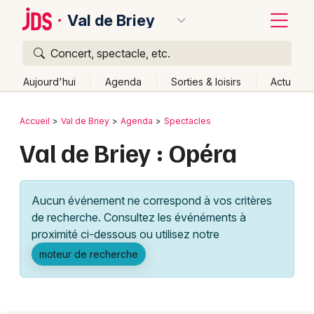
Val de Briey
Concert, spectacle, etc.
Quoi ?
Fermer
Aujourd'hui
Agenda
Sorties & loisirs
Actu
Où ?
Retour
Publier un événement
Accueil
Val de Briey
Agenda
Spectacles
Val de Briey et alentours
Meurthe-et-Moselle (54)
Val de Briey : Opéra
Bordeaux
Lorraine
Partout
Près de moi
Changer de lieu
Colmar
Quand ?
Effacer les dates
Aucun événement ne correspond à vos critères
Lille
Grands événements
Aujourd'hui
Demain
Ce week-end
Autre
de recherche. Consultez les événéments à
Lyon
proximité ci-dessous ou utilisez notre
Activité & Expérience
moteur de recherche
Marseille
Manifestations
Mulhouse
Foires & salons