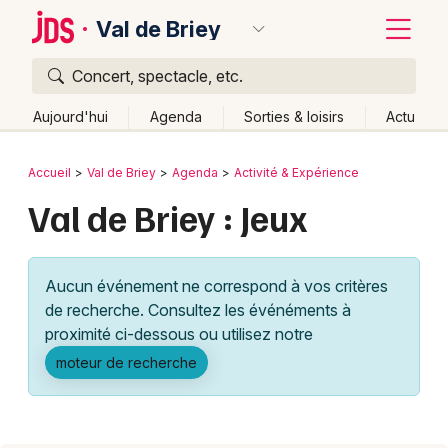
Val de Briey
Concert, spectacle, etc.
Quoi ?
Fermer
Aujourd'hui
Agenda
Sorties & loisirs
Actu
Où ?
Retour
Publier un événement
Accueil
Val de Briey
Agenda
Activité & Expérience
Val de Briey et alentours
Meurthe-et-Moselle (54)
Val de Briey : Jeux
Bordeaux
Lorraine
Partout
Près de moi
Changer de lieu
Colmar
Quand ?
Effacer les dates
Aucun événement ne correspond à vos critères
Lille
Grands événements
Aujourd'hui
Demain
Ce week-end
Autre
de recherche. Consultez les événéments à
Lyon
proximité ci-dessous ou utilisez notre
Activité & Expérience
moteur de recherche
Marseille
Manifestations
Mulhouse
Foires & salons