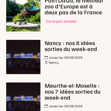
Pairi Daiza, le meilleur
zoo d'Europe est à
Jeux dans le Grand Est
deux pas de la France
Zoo et parc animalier
Newsletter des sorties
Nancy : nos 8 idées
sorties du week-end
Artistes en tournée
Jusqu'au 09/08/2026
Actus à Val de Briey
Nancy
Magazine à Val de Briey
Meurthe-et-Moselle :
nos 7 idées sorties du
week-end
Jusqu'au 09/08/2026