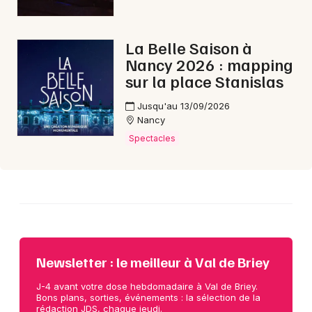
Choisir mes départements
La Belle Saison à
54 - Meurthe-et-Moselle
Nancy 2026 : mapping
sur la place Stanislas
Mon email
Jusqu'au 13/09/2026
Nancy
Spectacles
Je m'abonne
Newsletter : le meilleur à Val de Briey
J-4 avant votre dose hebdomadaire à Val de Briey.
Bons plans, sorties, événements : la sélection de la
rédaction JDS, chaque jeudi.