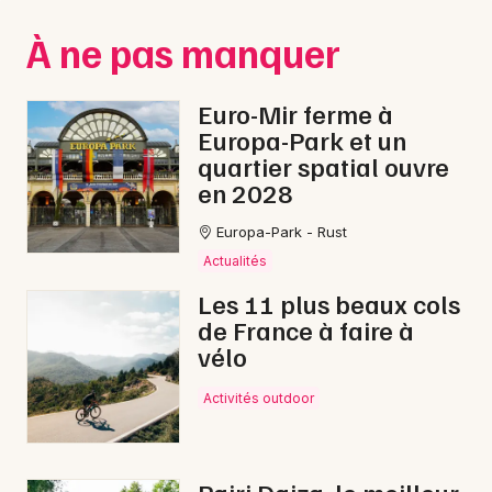
Montpellier
À ne pas manquer
Spectacles
Nantes
Concerts
Nice
Euro-Mir ferme à
Europa-Park et un
Paris
Sports
quartier spatial ouvre
en 2028
Strasbourg
Soirées
Europa-Park - Rust
Toulouse
Sorties famille
Actualités
Toutes les villes
Les 11 plus beaux cols
Expos
de France à faire à
vélo
Sorties & loisirs
Activités outdoor
Jeux en Meurthe-et-Moselle
Jeux en Lorraine