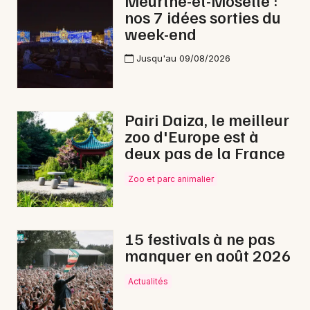
Meurthe-et-Moselle :
nos 7 idées sorties du
Nature dans le Grand Est
week-end
Jusqu'au 09/08/2026
Newsletter des sorties
Pairi Daiza, le meilleur
zoo d'Europe est à
Artistes en tournée
deux pas de la France
Actus à Val de Briey
Zoo et parc animalier
Magazine à Val de Briey
15 festivals à ne pas
manquer en août 2026
Actualités