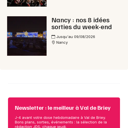
Choisir mes départements
Nancy : nos 8 idées
54 - Meurthe-et-Moselle
sorties du week-end
Jusqu'au 09/08/2026
Mon email
Nancy
Je m'abonne
Newsletter : le meilleur à Val de Briey
J-4 avant votre dose hebdomadaire à Val de Briey.
Bons plans, sorties, événements : la sélection de la
rédaction JDS, chaque jeudi.