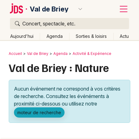
Val de Briey
Concert, spectacle, etc.
Quoi ?
Fermer
Aujourd'hui
Agenda
Sorties & loisirs
Actu
Où ?
Retour
Publier un événement
Accueil
Val de Briey
Agenda
Activité & Expérience
Val de Briey et alentours
Meurthe-et-Moselle (54)
Val de Briey : Nature
Bordeaux
Lorraine
Partout
Près de moi
Changer de lieu
Colmar
Quand ?
Effacer les dates
Aucun événement ne correspond à vos critères
Lille
Grands événements
Aujourd'hui
Demain
Ce week-end
Autre
de recherche. Consultez les événéments à
Lyon
proximité ci-dessous ou utilisez notre
Activité & Expérience
moteur de recherche
Marseille
Manifestations
Mulhouse
Foires & salons