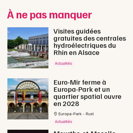
Montpellier
À ne pas manquer
Spectacles
Nantes
Concerts
Nice
Visites guidées
gratuites des centrales
Paris
Sports
hydroélectriques du
Rhin en Alsace
Strasbourg
Soirées
Toulouse
Actualités
Sorties famille
Toutes les villes
Euro-Mir ferme à
Expos
Europa-Park et un
quartier spatial ouvre
Sorties & loisirs
en 2028
Nature en Meurthe-et-Moselle
Europa-Park - Rust
Actualités
Nature en Lorraine