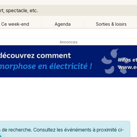
t, spectacle, etc.
Ce week-end
Agenda
Sorties & loisirs
Retour
Publier un événement
Quand ?
Aujourd'hui
Demain
Ce 
Lorraine
Partout
Bordeaux
Grands événements
Colmar
Activité & Expérience
Lille
Manifestations
Lyon
Foires & salons
Marseille
de recherche. Consultez les événéments à proximité ci-