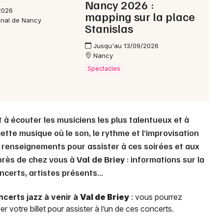
Nancy 2026 :
2026
mapping sur la place
anal de Nancy
Stanislas
Choisir mes départements
54 - Meurthe-et-Moselle
Jusqu'au 13/09/2026
Nancy
Spectacles
Mon email
Je m'abonne
 à écouter les musiciens les plus talentueux et à
ette musique où le son, le rythme et l’improvisation
s renseignements pour assister à ces soirées et aux
 près de chez vous à
Val de Briey
: informations sur la
concerts, artistes présents…
ncerts jazz à venir à
Val de Briey
: vous pourrez
r votre billet pour assister à l’un de ces concerts.