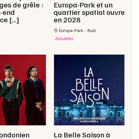
ges de grêle :
Europa-Park et un
k-end
quartier spatial ouvre
ce […]
en 2028
Europa-Park - Rust
Newsletter des sorties
Actualités
Artistes en tournée
Actus à Val de Briey
Magazine à Val de Briey
Londonien
La Belle Saison à