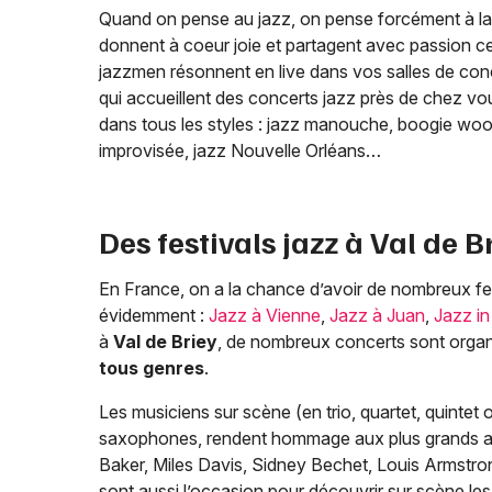
Quand on pense au jazz, on pense forcément à la 
donnent à coeur joie et partagent avec passion ce
jazzmen résonnent en live dans vos salles de con
qui accueillent des concerts jazz près de chez vo
dans tous les styles : jazz manouche, boogie woogi
improvisée, jazz Nouvelle Orléans…
Des festivals jazz à
Val de B
En France, on a la chance d’avoir de nombreux fes
évidemment :
Jazz à Vienne
,
Jazz à Juan
,
Jazz in
à
Val de Briey
, de nombreux concerts sont organ
tous genres
.
Les musiciens sur scène (en trio, quartet, quintet 
saxophones, rendent hommage aux plus grands art
Baker, Miles Davis, Sidney Bechet, Louis Armstrong)
sont aussi l’occasion pour découvrir sur scène l