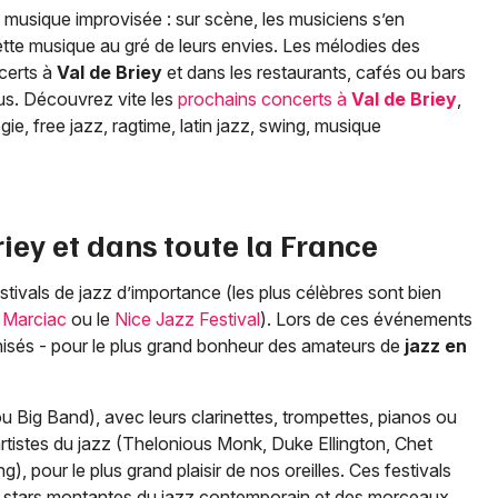
musique improvisée : sur scène, les musiciens s’en
tte musique au gré de leurs envies. Les mélodies des
certs à
Val de Briey
et dans les restaurants, cafés ou bars
us. Découvrez vite les
prochains concerts à
Val de Briey
,
e, free jazz, ragtime, latin jazz, swing, musique
riey
et dans toute la France
tivals de jazz d’importance (les plus célèbres sont bien
 Marciac
ou le
Nice Jazz Festival
). Lors de ces événements
isés - pour le plus grand bonheur des amateurs de
jazz en
ou Big Band), avec leurs clarinettes, trompettes, pianos ou
istes du jazz (Thelonious Monk, Duke Ellington, Chet
, pour le plus grand plaisir de nos oreilles. Ces festivals
es stars montantes du jazz contemporain et des morceaux