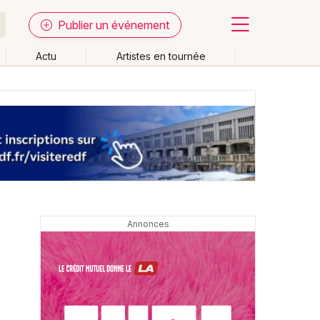
Publier un événement
Actu
Artistes en tournée
Fermer
Effacer les dates
week-end
Autre