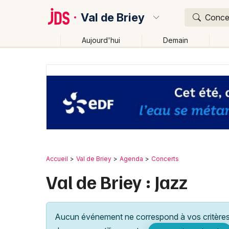
Val de Briey
Concer
Aujourd'hui
Demain
Quoi ?
Où ?
Val de Briey et alentours
Meurthe-et-Moselle (54)
Près de moi
Changer de lieu
Accueil
Val de Briey
Agenda
Concerts
Val de Briey : Jazz
Aucun événement ne correspond à vos critères 