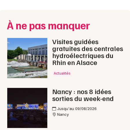
Montpellier
Spectacles
Nantes
À ne pas manquer
Concerts
Nice
Paris
Sports
Visites guidées
gratuites des centrales
Strasbourg
Soirées
hydroélectriques du
Rhin en Alsace
Toulouse
Sorties famille
Toutes les villes
Actualités
Expos
Nancy : nos 8 idées
Sorties & loisirs
sorties du week-end
Pop / folk en Meurthe-et-Moselle
Jusqu'au 09/08/2026
Nancy
Pop / folk en Lorraine