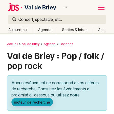
Val de Briey
Concert, spectacle, etc.
Quoi ?
Fermer
Aujourd'hui
Agenda
Sorties & loisirs
Actu
Où ?
Retour
Publier un événement
Accueil
Val de Briey
Agenda
Concerts
Val de Briey et alentours
Meurthe-et-Moselle (54)
Val de Briey : Pop / folk /
Bordeaux
Lorraine
Partout
Près de moi
Changer de lieu
pop rock
Colmar
Quand ?
Effacer les dates
Lille
Grands événements
Aujourd'hui
Demain
Ce week-end
Autre
Aucun événement ne correspond à vos critères
Lyon
Activité & Expérience
de recherche. Consultez les événéments à
proximité ci-dessous ou utilisez notre
Marseille
Manifestations
moteur de recherche
Mulhouse
Foires & salons