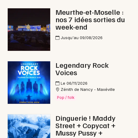
Pop / folk dans le Grand Est
Meurthe-et-Moselle :
nos 7 idées sorties du
week-end
Jusqu'au 09/08/2026
Newsletter des sorties
Artistes en tournée
Legendary Rock
Voices
Actus à Val de Briey
Le 06/11/2026
Magazine à Val de Briey
Zénith de Nancy - Maxéville
Pop / folk
Dinguerie ! Maddy
Street + Copycat +
Mussy Pussy +