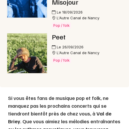
Misojour
Le 18/09/2026
Choisir mes départements
L'Autre Canal de Nancy
54 - Meurthe-et-Moselle
Pop / folk
Peet
Mon email
Le 26/09/2026
L'Autre Canal de Nancy
Je m'abonne
Pop / folk
Si vous êtes fans de musique pop et folk, ne
manquez pas les prochains concerts qui se
tiendront bientôt près de chez vous, à
Val de
Briey
. Que vous aimiez les mélodies entraînantes