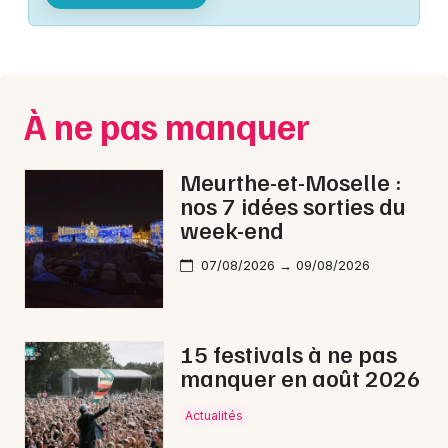
Montpellier
Spectacles
Nantes
Concerts
Nice
À ne pas manquer
Paris
Sports
Strasbourg
Meurthe-et-Moselle :
Soirées
nos 7 idées sorties du
Toulouse
week-end
Sorties famille
Toutes les villes
07/08/2026 → 09/08/2026
Expos
Sorties & loisirs
15 festivals à ne pas
manquer en août 2026
Spectacle musical en Meurthe-et-Moselle
Actualités
Spectacle musical en Lorraine