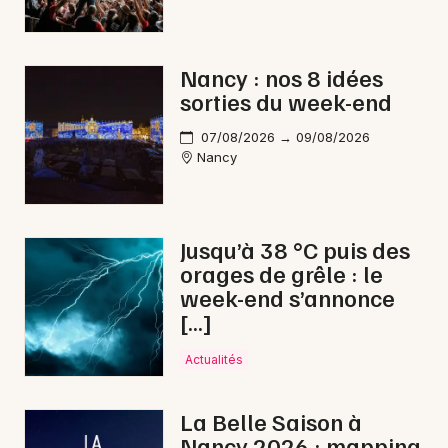
Spectacle musical dans le Grand Est
Nancy : nos 8 idées
sorties du week-end
07/08/2026 → 09/08/2026
Newsletter des sorties
Nancy
Artistes en tournée
Actus à Val de Briey
Jusqu’à 38 °C puis des
orages de grêle : le
Magazine à Val de Briey
week-end s’annonce
[…]
Actualités
La Belle Saison à
Nancy 2026 : mapping