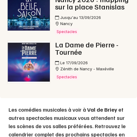
sur la place Stanislas
Choisir mes départements
Jusqu'au 13/09/2026
Nancy
54 - Meurthe-et-Moselle
Spectacles
La Dame de Pierre -
Mon email
Tournée
Le 17/09/2026
Je m'abonne
Zénith de Nancy - Maxéville
Spectacles
Les comédies musicales à voir à
Val de Briey
et
autres spectacles musicaux vous attendent sur
les scènes de vos salles préférées. Retrouvez le
calendrier complet des prochains spectacles en