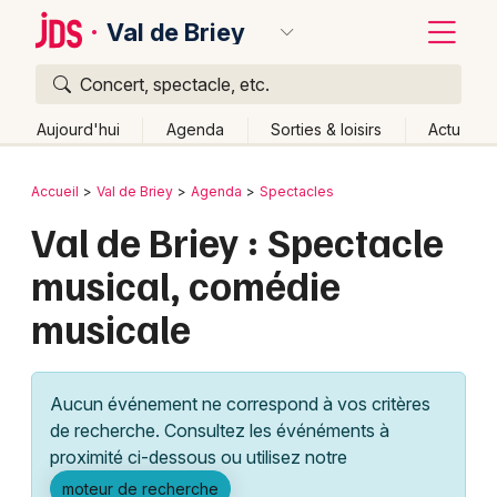
Val de Briey
Concert, spectacle, etc.
Quoi ?
Fermer
Aujourd'hui
Agenda
Sorties & loisirs
Actu
Où ?
Retour
Publier un événement
Accueil
Val de Briey
Agenda
Spectacles
Val de Briey et alentours
Meurthe-et-Moselle (54)
Val de Briey : Spectacle
Bordeaux
Lorraine
Partout
Près de moi
Changer de lieu
musical, comédie
Colmar
Quand ?
Effacer les dates
musicale
Lille
Grands événements
Aujourd'hui
Demain
Ce week-end
Autre
Lyon
Activité & Expérience
Aucun événement ne correspond à vos critères
Marseille
de recherche. Consultez les événéments à
Manifestations
proximité ci-dessous ou utilisez notre
Mulhouse
Foires & salons
moteur de recherche