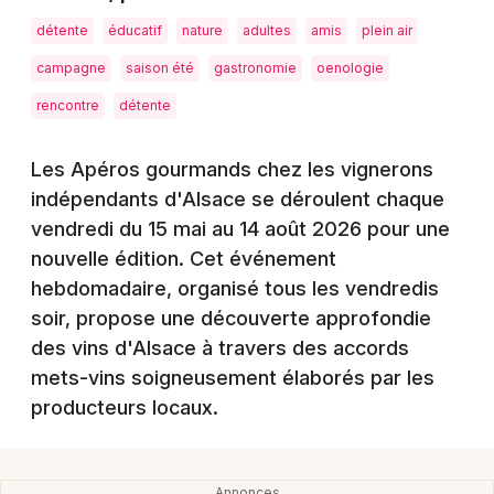
Montpellier
détente
éducatif
nature
adultes
amis
plein air
Spectacles
Nantes
campagne
saison été
gastronomie
oenologie
Concerts
Nice
rencontre
détente
Paris
Sports
Les Apéros gourmands chez les vignerons
Strasbourg
indépendants d'Alsace se déroulent chaque
Soirées
vendredi du 15 mai au 14 août 2026 pour une
Toulouse
Sorties famille
nouvelle édition. Cet événement
Toutes les villes
hebdomadaire, organisé tous les vendredis
Expos
soir, propose une découverte approfondie
des vins d'Alsace à travers des accords
Sorties & loisirs
mets-vins soigneusement élaborés par les
producteurs locaux.
Gastronomie dans le Grand Est