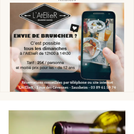
Jeux concours
Newsletter des sorties
Artistes en tournée
Actus en Alsace
Magazine en Alsace
Actus tourisme & loisirs
Restaurants