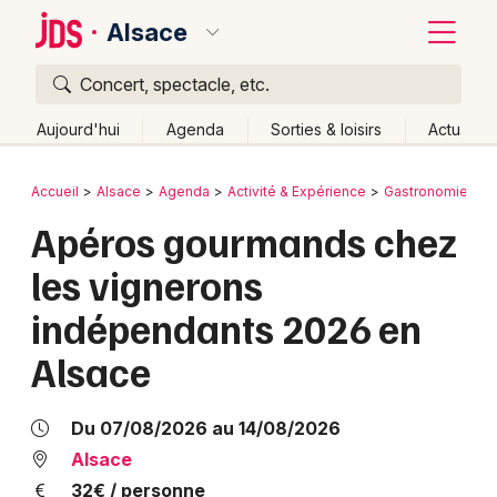
Alsace
Concert, spectacle, etc.
Quoi ?
Fermer
Aujourd'hui
Agenda
Sorties & loisirs
Actu
Où ?
Retour
Publier un événement
Accueil
Alsace
Agenda
Activité & Expérience
Gastronomie
Alsace
Partout
Près de moi
Changer de lieu
Apéros gourmands chez
Bordeaux
Quand ?
Effacer les dates
les vignerons
Colmar
Aujourd'hui
Demain
Ce week-end
Autre
indépendants 2026 en
Lille
Grands événements
Alsace
Lyon
Activité & Expérience
Marseille
Du 07/08/2026 au 14/08/2026
Manifestations
Alsace
Mulhouse
Foires & salons
32€ / personne