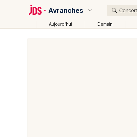
Avranches
Concert,
Aujourd'hui
Demain
Quoi ?
Où ?
Avranches et alentours
Manche (50)
Basse-Norm
Près de moi
Changer de lieu