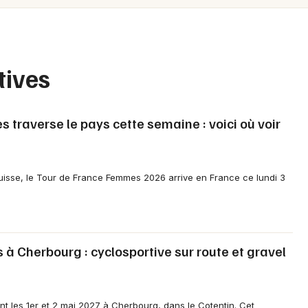
Spectacles
Mulhouse
Concerts
Montpellier
Nantes
Sports
tives
Nice
Soirées
Paris
traverse le pays cette semaine : voici où voir
Sorties famille
Strasbourg
Expos
Toulouse
isse, le Tour de France Femmes 2026 arrive en France ce lundi 3
Sorties & loisirs
Toutes les villes
Cyclosportives dans la Manche
à Cherbourg : cyclosportive sur route et gravel
Cyclosportives en Basse-Normandie
Cyclosportives en Normandie
t les 1er et 2 mai 2027 à Cherbourg, dans le Cotentin. Cet