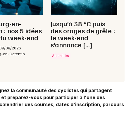
urg-en-
Jusqu’à 38 °C puis
n : nos 5 idées
des orages de grêle :
 du week-end
le week-end
s’annonce […]
 09/08/2026
g-en-Cotentin
Actualités
oignez la communauté des cyclistes qui partagent
, et préparez-vous pour participer à l'une des
calendrier des courses, dates d'inscription, parcours