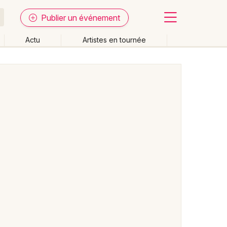
Publier un événement
Actu
Artistes en tournée
Fermer
Effacer les dates
week-end
Autre