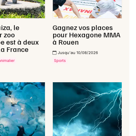
Choisir mes départements
50 - Manche
iza, le
Gagnez vos places
r zoo
pour Hexagone MMA
e est à deux
à Rouen
Mon email
la France
Jusqu'au 10/08/2026
animalier
Sports
Je m'abonne