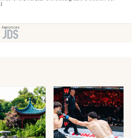
…]
Newsletter des sorties
Artistes en tournée
Actus à Avranches
Magazine à Avranches