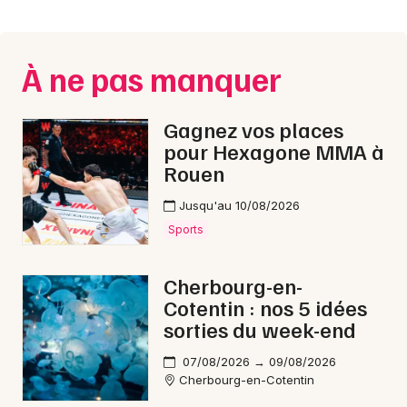
Montpellier
Spectacles
Nantes
À ne pas manquer
Concerts
Nice
Paris
Sports
Gagnez vos places
pour Hexagone MMA à
Strasbourg
Soirées
Rouen
Toulouse
Jusqu'au 10/08/2026
Sorties famille
Toutes les villes
Sports
Expos
Cherbourg-en-
Sorties & loisirs
Cotentin : nos 5 idées
sorties du week-end
Nouvel An dans la Manche
07/08/2026 → 09/08/2026
Cherbourg-en-Cotentin
Nouvel An en Basse-Normandie