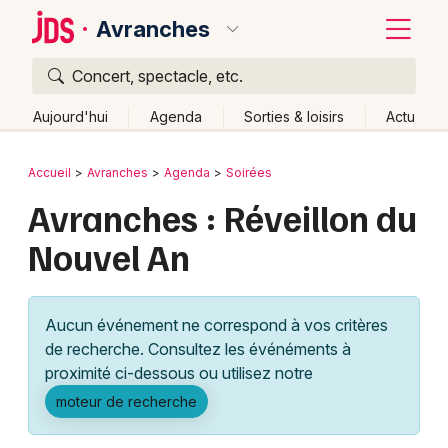
Avranches
Concert, spectacle, etc.
Quoi ?
Fermer
Aujourd'hui
Agenda
Sorties & loisirs
Actu
Où ?
Retour
Publier un événement
Accueil
Avranches
Agenda
Soirées
Avranches et alentours
Manche (50)
Avranches : Réveillon du
Bordeaux
Basse-Normandie
Partout
Près de moi
Nouvel An
Changer de lieu
Colmar
Quand ?
Effacer les dates
Lille
Grands événements
Aujourd'hui
Demain
Ce week-end
Autre
Aucun événement ne correspond à vos critères
Lyon
Activité & Expérience
de recherche. Consultez les événéments à
proximité ci-dessous ou utilisez notre
Marseille
Manifestations
moteur de recherche
Mulhouse
Foires & salons