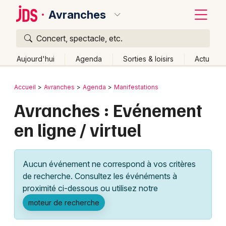
Avranches
Concert, spectacle, etc.
Quoi ?
Fermer
Aujourd'hui
Agenda
Sorties & loisirs
Actu
Où ?
Retour
Publier un événement
Accueil
Avranches
Agenda
Manifestations
Avranches et alentours
Manche (50)
Avranches : Evénement
Bordeaux
Basse-Normandie
Partout
Près de moi
en ligne / virtuel
Changer de lieu
Colmar
Quand ?
Effacer les dates
Lille
Grands événements
Aujourd'hui
Demain
Ce week-end
Autre
Aucun événement ne correspond à vos critères
Lyon
Activité & Expérience
de recherche. Consultez les événéments à
proximité ci-dessous ou utilisez notre
Marseille
Manifestations
moteur de recherche
Mulhouse
Foires & salons