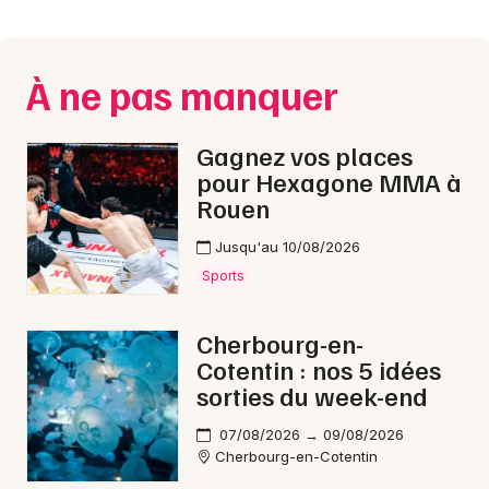
Montpellier
Spectacles
Nantes
À ne pas manquer
Concerts
Nice
Paris
Sports
Gagnez vos places
pour Hexagone MMA à
Strasbourg
Soirées
Rouen
Toulouse
Jusqu'au 10/08/2026
Sorties famille
Toutes les villes
Sports
Expos
Cherbourg-en-
Sorties & loisirs
Cotentin : nos 5 idées
sorties du week-end
En ligne dans la Manche
07/08/2026 → 09/08/2026
Cherbourg-en-Cotentin
En ligne en Basse-Normandie