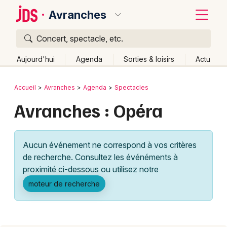
Avranches
Concert, spectacle, etc.
Quoi ?
Fermer
Aujourd'hui
Agenda
Sorties & loisirs
Actu
Où ?
Retour
Publier un événement
Accueil
Avranches
Agenda
Spectacles
Avranches et alentours
Manche (50)
Avranches : Opéra
Bordeaux
Basse-Normandie
Partout
Près de moi
Changer de lieu
Colmar
Aucun événement ne correspond à vos critères
Quand ?
Effacer les dates
Lille
Grands événements
de recherche. Consultez les événéments à
Aujourd'hui
Demain
Ce week-end
Autre
Lyon
proximité ci-dessous ou utilisez notre
Activité & Expérience
moteur de recherche
Marseille
Manifestations
Mulhouse
Foires & salons