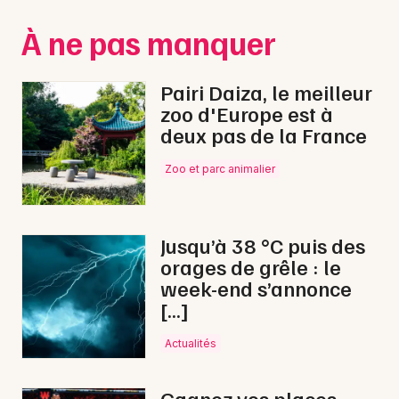
Montpellier
À ne pas manquer
Spectacles
Nantes
Concerts
Nice
Pairi Daiza, le meilleur
zoo d'Europe est à
Paris
Sports
deux pas de la France
Strasbourg
Soirées
Zoo et parc animalier
Toulouse
Sorties famille
Toutes les villes
Jusqu’à 38 °C puis des
Expos
orages de grêle : le
week-end s’annonce
Sorties & loisirs
[…]
Opéra dans la Manche
Actualités
Opéra en Basse-Normandie
Gagnez vos places