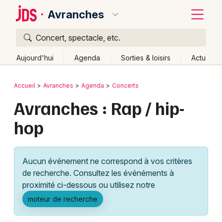
Avranches
Concert, spectacle, etc.
Quoi ?
Fermer
Aujourd'hui
Agenda
Sorties & loisirs
Actu
Où ?
Retour
Publier un événement
Accueil
Avranches
Agenda
Concerts
Avranches et alentours
Manche (50)
Avranches : Rap / hip-
Bordeaux
Basse-Normandie
Partout
Près de moi
hop
Changer de lieu
Colmar
Quand ?
Effacer les dates
Lille
Grands événements
Aujourd'hui
Demain
Ce week-end
Autre
Aucun événement ne correspond à vos critères
Lyon
Activité & Expérience
de recherche. Consultez les événéments à
proximité ci-dessous ou utilisez notre
Marseille
Manifestations
moteur de recherche
Mulhouse
Foires & salons