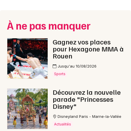
Montpellier
Spectacles
Nantes
À ne pas manquer
Concerts
Nice
Paris
Sports
Gagnez vos places
pour Hexagone MMA à
Strasbourg
Soirées
Rouen
Toulouse
Jusqu'au 10/08/2026
Sorties famille
Toutes les villes
Sports
Expos
Découvrez la nouvelle
Sorties & loisirs
parade "Princesses
Disney"
Rap dans la Manche
Disneyland Paris - Marne-la-Vallée
Rap en Basse-Normandie
Actualités