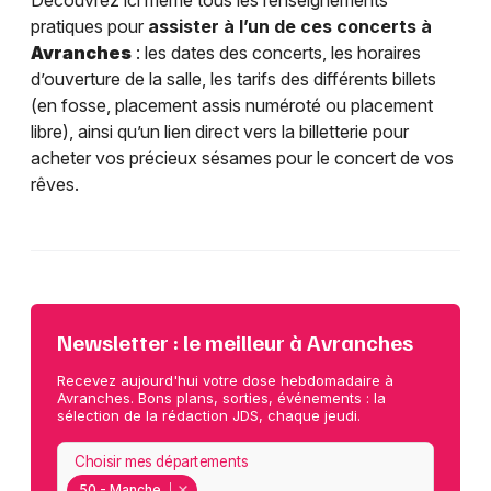
Découvrez ici même tous les renseignements
pratiques pour
assister à l’un de ces concerts à
Avranches
: les dates des concerts, les horaires
d’ouverture de la salle, les tarifs des différents billets
(en fosse, placement assis numéroté ou placement
libre), ainsi qu’un lien direct vers la billetterie pour
acheter vos précieux sésames pour le concert de vos
rêves.
Newsletter : le meilleur à Avranches
Recevez aujourd'hui votre dose hebdomadaire à
Avranches. Bons plans, sorties, événements : la
sélection de la rédaction JDS, chaque jeudi.
Choisir mes départements
50 - Manche