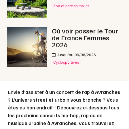
Zoo et parc animalier
Choisir mes départements
50 - Manche
Où voir passer le Tour
de France Femmes
2026
Mon email
Jusqu'au 09/08/2026
Je m'abonne
Cyclosportives
Envie d’assister à un concert de rap à
Avranches
? L’univers street et urbain vous branche ? Vous
êtes au bon endroit ! Découvrez ci-dessous tous
les prochains concerts hip-hop, rap ou de
musique urbaine à
Avranches
. Vous trouverez