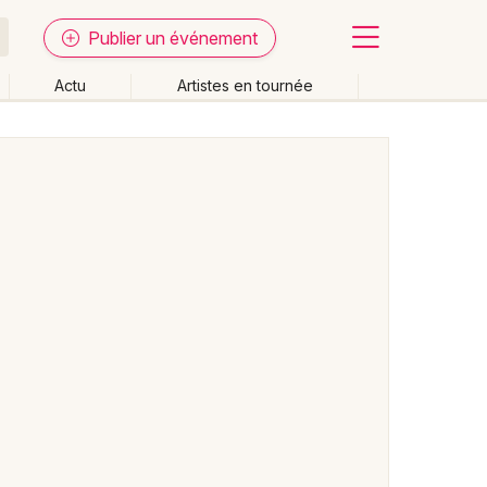
Publier un événement
Actu
Artistes en tournée
Fermer
Effacer les dates
week-end
Autre