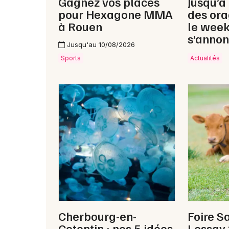
Gagnez vos places
Jusqu’à
pour Hexagone MMA
des ora
à Rouen
le wee
s’annon
Jusqu'au 10/08/2026
Sports
Actualités
Cherbourg-en-
Foire S
Cotentin : nos 5 idées
Lessay