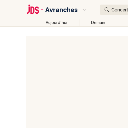
Avranches
Concert,
Aujourd'hui
Demain
Quoi ?
Où ?
Avranches et alentours
Manche (50)
Basse-Norm
Près de moi
Changer de lieu