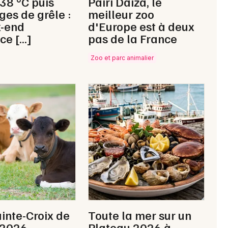
 38 °C puis
Pairi Daiza, le
ges de grêle :
meilleur zoo
k-end
d'Europe est à deux
ce […]
pas de la France
Zoo et parc animalier
ainte-Croix de
Toute la mer sur un
 2026
Plateau 2026 à