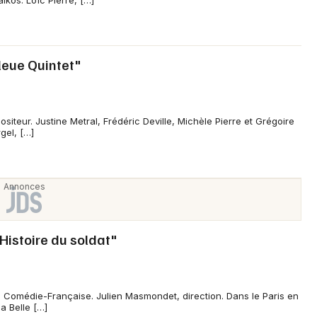
ikos. Loïc Pierre, […]
Choisir mes départements
50 - Manche
leue Quintet"
Mon email
siteur. Justine Metral, Frédéric Deville, Michèle Pierre et Grégoire
gel, […]
Je m'abonne
'Histoire du soldat"
 Comédie-Française. Julien Masmondet, direction. Dans le Paris en
a Belle […]