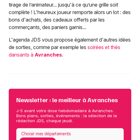
tirage de l’animateur... jusqu'à ce qu’une grille soit
complète ! L'heureux joueur remporte alors un lot : des
bons d'achats, des cadeaux offerts par les
commerçants, des paniers garnis...
L'agenda JDS vous propose également d'autres idées
de sorties, comme par exemple les
soirées et thés
dansants à
Avranches
.
Newsletter : le meilleur à Avranches
J-5 avant votre dose hebdomadaire à Avranches.
Bons plans, sorties, événements : la sélection de la
rédaction JDS, chaque jeudi.
Choisir mes départements