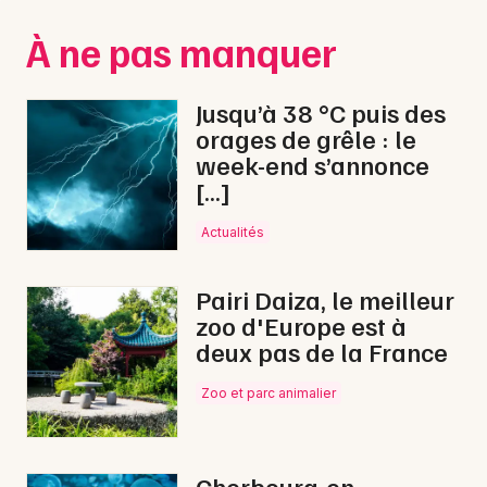
Montpellier
À ne pas manquer
Spectacles
Nantes
Concerts
Nice
Jusqu’à 38 °C puis des
orages de grêle : le
Paris
Sports
week-end s’annonce
[…]
Strasbourg
Soirées
Toulouse
Actualités
Sorties famille
Toutes les villes
Pairi Daiza, le meilleur
Expos
zoo d'Europe est à
deux pas de la France
Sorties & loisirs
Zoo et parc animalier
Lotos dans la Manche
Lotos en Basse-Normandie
Cherbourg-en-