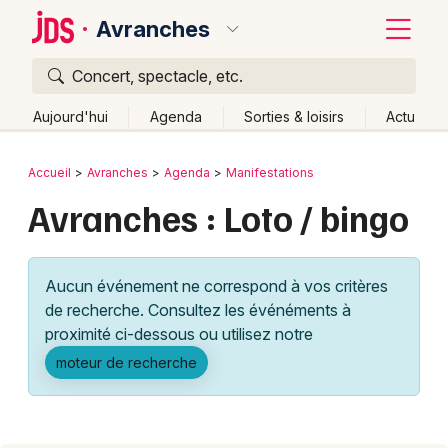
Avranches
Concert, spectacle, etc.
Quoi ?
Fermer
Aujourd'hui
Agenda
Sorties & loisirs
Actu
Où ?
Retour
Publier un événement
Accueil
Avranches
Agenda
Manifestations
Avranches et alentours
Manche (50)
Avranches : Loto / bingo
Bordeaux
Basse-Normandie
Partout
Près de moi
Changer de lieu
Colmar
Aucun événement ne correspond à vos critères
Quand ?
Effacer les dates
Lille
Grands événements
de recherche. Consultez les événéments à
Aujourd'hui
Demain
Ce week-end
Autre
Lyon
proximité ci-dessous ou utilisez notre
Activité & Expérience
moteur de recherche
Marseille
Manifestations
Mulhouse
Foires & salons