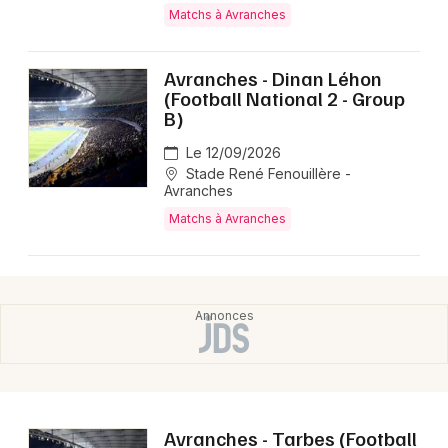
Montpellier
Matchs à Avranches
Spectacles
Nantes
Avranches - Dinan Léhon
Concerts
Nice
(Football National 2 - Group
B)
Paris
Sports
Le 12/09/2026
Strasbourg
Stade René Fenouillère -
Soirées
Avranches
Toulouse
Matchs à Avranches
Sorties famille
Toutes les villes
Expos
Sorties & loisirs
Matchs dans la Manche
Matchs en Basse-Normandie
Avranches - Tarbes (Football